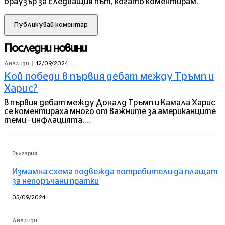
браузър за следващия път, когато коментирам.
Последни новини
12/09/2024
Анализи
Кой победи в първия дебат между Тръмп и
Харис?
В първия дебат между Доналд Тръмп и Камала Харис
се коментираха много от важните за американците
теми - инфлацията,...
България
Измамна схема подвежда потребители да плащат
за непоръчани пратки
05/09/2024
Анализи