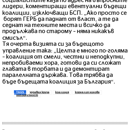
социалистите каза по адрес на въпросните
лидери, коментиращи евентуални бъдещи
коалиции, изключващи БСП. „Ако просто се
борят ГЕРБ да паднат от власт, а те да
седнат на техните места и всичко да
продължава по старому – няма никакъв
смисъл“.
Тя очерта визията си за бъдещото
управление така: „Целта е много по-голяма
– коалиция от смели, честни и неподкупни,
непробиваеми хора, готови да си сложат
главата в торбата и да демонтират
паралелната държава. Това трябва да
бъде бъдещата коалиция за България“.
TAGS
здравна криза
коалиция
корнелия нинова
неподкупност