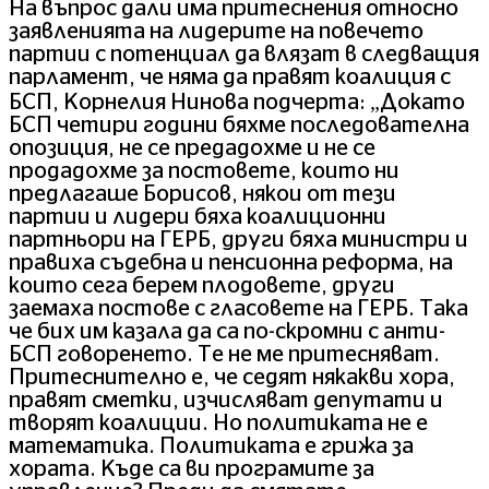
На въпрос дали има притеснения относно
заявленията на лидерите на повечето
партии с потенциал да влязат в следващия
парламент, че няма да правят коалиция с
БСП, Корнелия Нинова подчерта: „Докато
БСП четири години бяхме последователна
опозиция, не се предадохме и не се
продадохме за постовете, които ни
предлагаше Борисов, някои от тези
партии и лидери бяха коалиционни
партньори на ГЕРБ, други бяха министри и
правиха съдебна и пенсионна реформа, на
които сега берем плодовете, други
заемаха постове с гласовете на ГЕРБ. Така
че бих им казала да са по-скромни с анти-
БСП говоренето. Те не ме притесняват.
Притеснително е, че седят някакви хора,
правят сметки, изчисляват депутати и
творят коалиции. Но политиката не е
математика. Политиката е грижа за
хората. Къде са ви програмите за