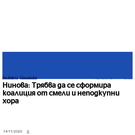
На Фокус
Политика
Качено на:
14/11/2020
Нинова: Трябва да се сформира
коалиция от смели и неподкупни
хора
0
14/11/2020