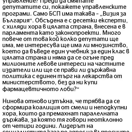
управление? Преди да смятате
депутатите си, покажете управленските
програми. Само БСП има такава – „Визия за
България“. Обсъдена е с десетки експерти,
с хиляди хора в цялата страна, внесена е в
парламента като законопроекти. Много
повече от това кой колко депутати ще
има, ме интересува ще има ли мнозинство,
което да въведе един учебник за един клас в
цялата страна и няма да се огъне пред
милионите левове интереси на частните
издатели или ще се прави ли държавна
политика с единен търг на лекарства от
министерството, без да ни купи
фармацевтичното лоби?“
Нинова отново изтъкна, че трябва да се
сформира коалиция от смели и неподкупни
хора, които да премахнат паралелната
държава, за която тя говори неотклонно
от четири години. Лидерът на