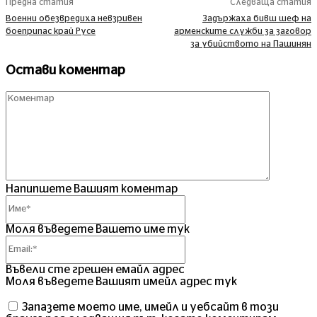
Предна статия
Следваща статия
Военни обезвредиха невзривен
Задържаха бивш шеф на
боеприпас край Русе
арменските служби за заговор
за убийството на Пашинян
Остави коментар
Комент
Напипшете Вашият коментар
Име*
Моля въведете Вашето име тук
Email:*
Въвели сте грешен емайл адрес
Моля въведете Вашият имейл адрес тук
Запазете моето име, имейл и уебсайт в този