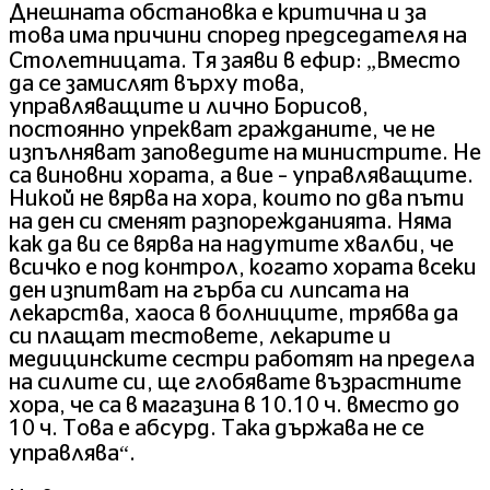
Днешната обстановка е критична и за
това има причини според председателя на
Столетницата. Тя заяви в ефир: „Вместо
да се замислят върху това,
управляващите и лично Борисов,
постоянно упрекват гражданите, че не
изпълняват заповедите на министрите. Не
са виновни хората, а вие – управляващите.
Никой не вярва на хора, които по два пъти
на ден си сменят разпорежданията. Няма
как да ви се вярва на надутите хвалби, че
всичко е под контрол, когато хората всеки
ден изпитват на гърба си липсата на
лекарства, хаоса в болниците, трябва да
си плащат тестовете, лекарите и
медицинските сестри работят на предела
на силите си, ще глобявате възрастните
хора, че са в магазина в 10.10 ч. вместо до
10 ч. Това е абсурд. Така държава не се
управлява“.