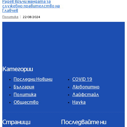
Радев връчи мандата за
служебно правителство на
Главчев
Политика
22/08/2024
Категории
Последни Новини
COVID 19
България
Любопитно
Политика
Лайфстайл
Общество
Наука
Страници
Последвайте ни