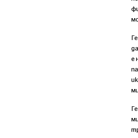
фи
мо
Г
да
е 
па
ик
м
Ге
ми
тр