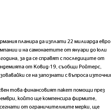
рмания планира да изплати 22 милиарда евро
мпании и на самонаетите от януари до юли
година, за да се справят с последиците от
андемията от Ковид-19, съобщи Ройтерс,
зовавайки се на запознати с въпроса източни
свен това финансовият пакет помощи през
оември, който ще компенсира фирмите,
асегнати от ограничителните мерки, ще