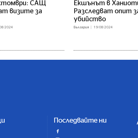
ктомври: САЩ
Екшънът в Ханиот
ат визите за
Разследват опит з
убийство
08/2024
България
19/08/2024
ци
Последвайте ни