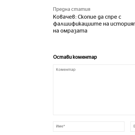
Предна статия
Ковачев: Скопие да спре с
фалшификациите на историят
на омразата
Остави коментар
Коментар
Име*