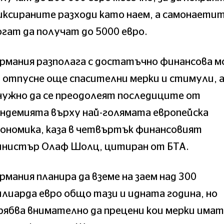
ксираните разходи като наем, а самонаети
гат да получат до 5000 евро.
ермания разполага с достатъчно финансова 
 отпусне още спасителни мерки и стимули, 
нужно да се преодолеят последиците от
ндемията върху най-голямата европейска
ономика, каза в четвъртък финансовият
инистър Олаф Шолц, цитиран от БТА.
рмания планира да вземе на заем над 300
лиарда евро общо тази и идната година, но
ябва внимателно да прецени кои мерки имат