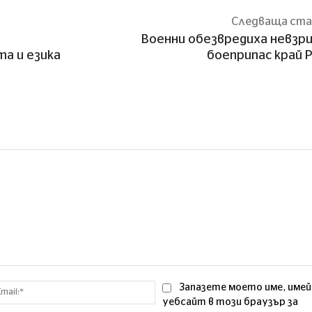
Следваща ст
Военни обезвредиха невзр
а и езика
боеприпас край 
Email:*
Запазете моето име, имей
уебсайт в този браузър за