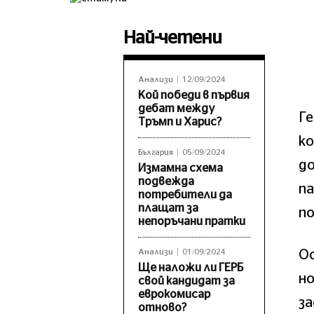
Най-четени
Анализи
12/09/2024
Кой победи в първия
дебат между
Ге
Тръмп и Харис?
ко
България
05/09/2024
до
Измамна схема
подвежда
п
потребители да
плащат за
по
непоръчани пратки
О
Анализи
01/09/2024
Ще наложи ли ГЕРБ
н
свой кандидат за
еврокомисар
з
отново?