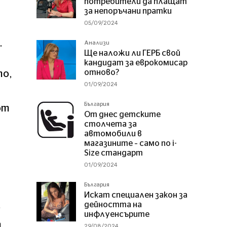
потребители да плащат
за непоръчани пратки
05/09/2024
.
Анализи
Ще наложи ли ГЕРБ свой
кандидат за еврокомисар
отново?
то,
01/09/2024
България
от
От днес детските
столчета за
автомобили в
магазините – само по i-
Size стандарт
01/09/2024
България
Искат специален закон за
дейността на
е
инфлуенсърите
т
29/08/2024