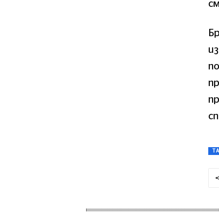
см
Б
из
по
пр
п
сп
T