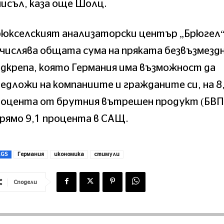
исъл, каза още Шолц.
рюкселският анализаторски център „Брюгел
числява общата сума на пряката безвъзмезд
дкрепа, която Германия има възможност да
едложи на компаниите и гражданите си, на 8
роцента от брутния вътрешен продукт (БВП
рямо 9,1 процента в САЩ.
AGS
Германия
икономика
стимули
Сподели