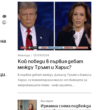
 на
12/09/2024
Анализи
Кой победи в първия дебат
между Тръмп и Харис?
ци.
В първия дебат между Доналд Тръмп и Камала
Харис се коментираха много от важните за
американците теми - инфлацията,...
България
Измамна схема подвежда