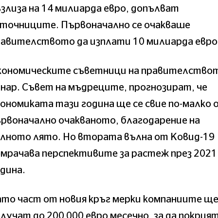
злиза на 14 милиарда евро, допълват
зточниците. Първоначално се очакваше
равителството да изплати 10 милиарда евро
кономическите съветници на правителство
нар. Съвет на мъдреците, прогнозират, че
ономиката тази година ще се свие по-малко 
рвоначално очакваното, благодарение на
илното лято. Но втората вълна от Ковид-19
мрачава перспективите за растеж през 2021
дина.
то част от новия кръг мерки компаниите щ
лучат до 200 000 евро месечно, за да покрия