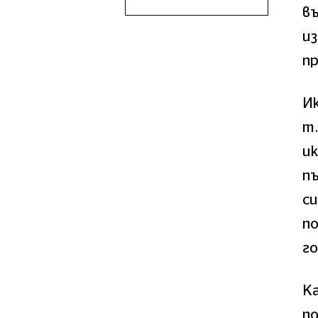
въ
и
п
И
т.
ик
пъ
с
по
го
Ка
по