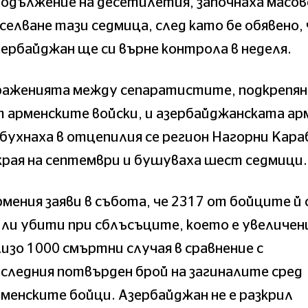
одължение на десетилетия, започнаха масов
селване тази седмица, след като бе обявено, 
ербайджан ще си върне контрола в неделя.
раженията между сепаратистите, подкрепян
 арменските войски, и азербайджанската ар
бухнаха в отцепилия се регион Нагорни Кара
края на септември и бушуваха шест седмици.
мения заяви в събота, че 2317 от бойците й 
ли убити при сблъсъците, което е увеличени
изо 1000 смъртни случая в сравнение с
следния потвърден брой на загиналите сред
менските бойци. Азербайджан не е разкрил