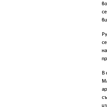
в
се
ви
Р
се
на
пр
В 
М
ар
с
из