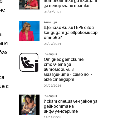
о
потребители да плащат
за непоръчани пратки
че
05/09/2024
Анализи
Ще наложи ли ГЕРБ свой
кандидат за еврокомисар
и
отново?
мия
01/09/2024
бах
България
От днес детските
столчета за
автомобили в
магазините – само по i-
са
Size стандарт
е с
01/09/2024
България
Искат специален закон за
дейността на
инфлуенсърите
29/08/2024