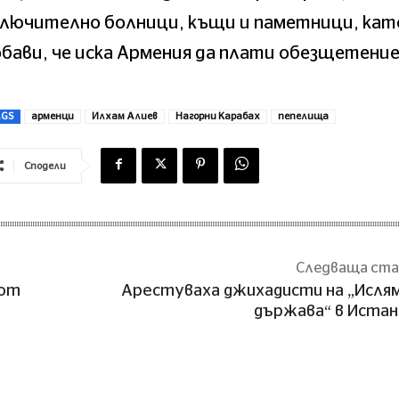
ключително болници, къщи и паметници, кат
бави, че иска Армения да плати обезщетение
AGS
арменци
Илхам Алиев
Нагорни Карабах
пепелища
Сподели
Следваща ст
 от
Арестуваха джихадисти на „Исля
държава“ в Иста