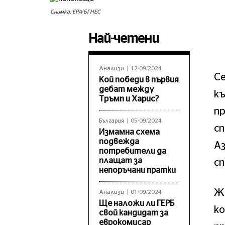
Снимка: ЕРА/БГНЕС
Най-четени
Анализи
12/09/2024
Се
Кой победи в първия
дебат между
къ
Тръмп и Харис?
пр
България
05/09/2024
с
Измамна схема
подвежда
А
потребители да
плащат за
сп
непоръчани пратки
Ж
Анализи
01/09/2024
Ще наложи ли ГЕРБ
к
свой кандидат за
еврокомисар