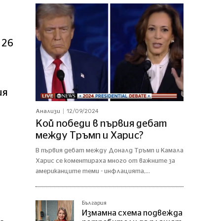
26
ия
12/09/2024
Анализи
Кой победи в първия дебат
между Тръмп и Харис?
В първия дебат между Доналд Тръмп и Камала
Харис се коментираха много от важните за
американците теми - инфлацията,...
България
Измамна схема подвежда