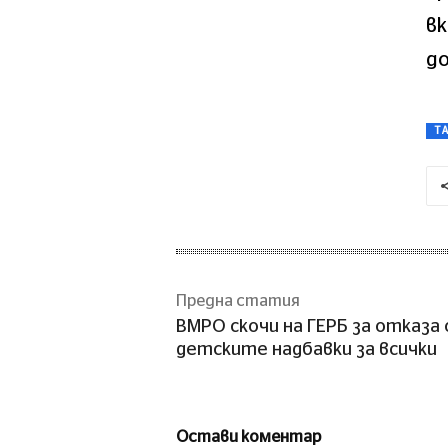
в
до
T
Предна статия
ВМРО скочи на ГЕРБ за отказа
детските надбавки за всички
Остави коментар