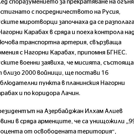
ед споразумението за прекратяване на огъня
стигнато с посредничеството на Русия,
ските миротворци започнаха да се разполаг
Нагорни Карабах в сряда и поеха контрола на
лючова транспортна артерия, свързваща
мения с Нагорни Карабах, припомня БГНЕС.
ските военни заявиха, че мисията, състояща
 близо 2000 войници, ще постави 16
блюдателни пункта в планинския Нагорни
рабах и по коридора Лачин.
резидентът на Азербайджан Илхам Алиев
вини в сряда арменците, че са унищожили „9
роцента от освободената територия“,