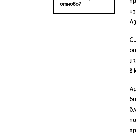
пр
отново?
из
Аз
С
от
из
в 
Ар
би
бл
по
ар