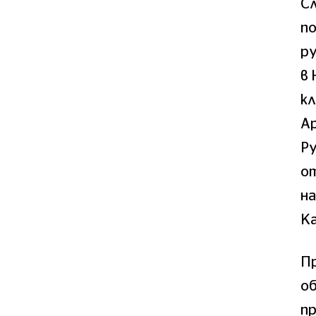
Сл
по
ру
в 
к
Ар
Ру
от
на
Ка
П
об
п