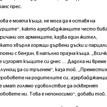
анс прес.
ова е моята къща, не мога да я оставя на
урците“, както азербайджанците често бив
ричани от арменците, казва един жител,
като хвърля горящи дървени дъски и парцал
поени с бензин, в напълно празна къща. „Всич
 изгорят къщите си днес … Дадоха ни време
лунощ да си тръгнем“, каза той. „Премести
 гробовете на родителите си, азербайджанц
е имат голямо удоволствие да осквернят
обовете ни. Това е непоносимо“, добави той. 