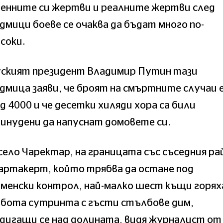
оенните си жертви и реалните жертви след
дмици боеве се очаква да бъдат много по-
соки.
уският президент Владимир Путин тази
дмица заяви, че броят на смъртните случаи 
д 4000 и че десетки хиляди хора са били
инудени да напуснат домовете си.
село Чаректар, на границата със съседния ра
артакерт, който трябва да остане под
менски контрол, най-малко шест къщи горях
ъбота сутринта с гъсти стълбове дим,
дигащи се над долината, видя журналист от