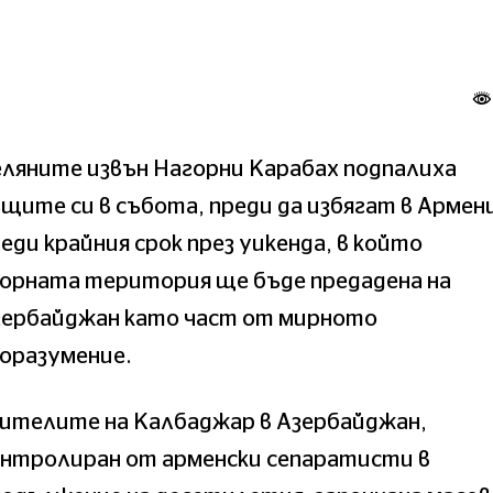
ляните извън Нагорни Карабах подпалиха
щите си в събота, преди да избягат в Армен
еди крайния срок през уикенда, в който
порната територия ще бъде предадена на
зербайджан като част от мирното
оразумение.
ителите на Калбаджар в Азербайджан,
онтролиран от арменски сепаратисти в