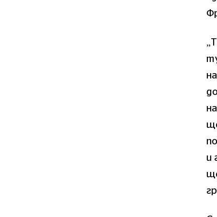
Фр
„Т
т
на
до
на
ще
по
и
щ
гр