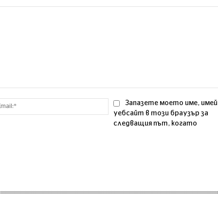
Email:*
Запазете моето име, имей
уебсайт в този браузър за
следващия път, когато