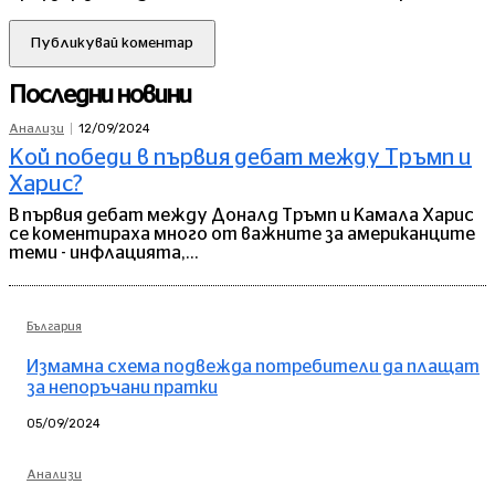
Последни новини
12/09/2024
Анализи
Кой победи в първия дебат между Тръмп и
Харис?
В първия дебат между Доналд Тръмп и Камала Харис
се коментираха много от важните за американците
теми - инфлацията,...
България
Измамна схема подвежда потребители да плащат
за непоръчани пратки
05/09/2024
Анализи