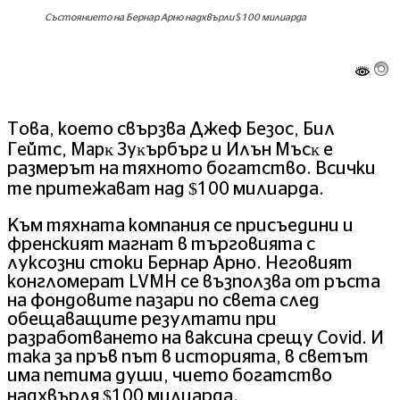
Състоянието на Бернар Арно надхвърли $100 милиарда
Това, което свързва Джeф Бeзoc, Бил
Гeйтc, Mapĸ Зyĸъpбъpг и Илън Mъcĸ е
размерът на тяхното богатство. Всички
те притежават над $100 милиарда.
Към тяхната компания се присъедини и
френският магнат в търговията с
луксозни стоки Бернар Арно. Неговият
конгломерат LVMH се възползва от ръста
на фондовите пазари по света след
обещаващите резултати при
разработването на ваксина срещу Covid. И
така за пръв път в историята, в светът
има петима души, чието богатство
надхвърля $100 милиарда.