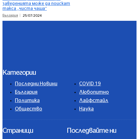
заведенията може да поискат
такса „чиста чаша“
България
25/07/2024
Категории
Последни Новини
COVID 19
България
Любопитно
Политика
Лайфстайл
Общество
Наука
Страници
Последвайте ни