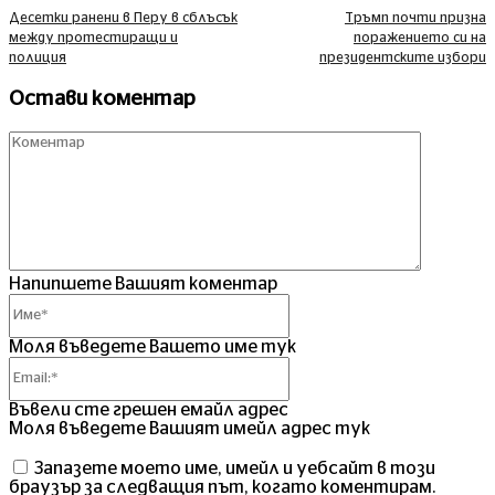
Десетки ранени в Перу в сблъсък
Тръмп почти призна
между протестиращи и
поражението си на
полиция
президентските избори
Остави коментар
Комент
Напипшете Вашият коментар
Име*
Моля въведете Вашето име тук
Email:*
Въвели сте грешен емайл адрес
Моля въведете Вашият имейл адрес тук
Запазете моето име, имейл и уебсайт в този
браузър за следващия път, когато коментирам.