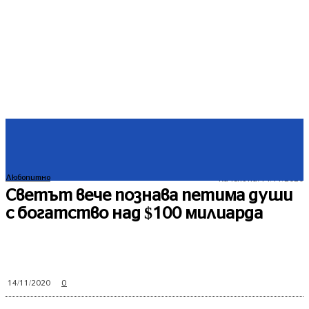
Любопитно
Качено на:
14/11/2020
Светът вече познава петима души
с богатство над $100 милиарда
0
14/11/2020