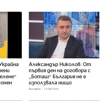
 Украйна
Александър Николов: От
рени
първия ден на договора с
Белене“
„Боташ“ България не е
ионен
използвала нищо
България
12/08/2024