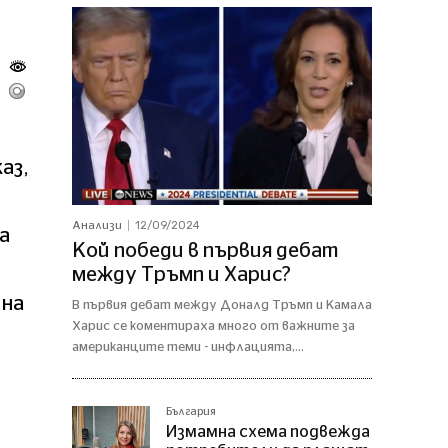
аз,
12/09/2024
Анализи
а
Кой победи в първия дебат
между Тръмп и Харис?
 на
В първия дебат между Доналд Тръмп и Камала
Харис се коментираха много от важните за
американците теми - инфлацията,...
България
Измамна схема подвежда