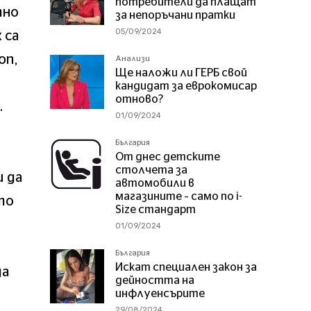
потребители да плащат
тнo
за непоръчани пратки
05/09/2024
 ca
оn,
Анализи
Ще наложи ли ГЕРБ свой
кандидат за еврокомисар
отново?
.
01/09/2024
България
От днес детските
столчета за
 дa
автомобили в
магазините – само по i-
тo
Size стандарт
01/09/2024
България
Искат специален закон за
дa
дейността на
инфлуенсърите
29/08/2024