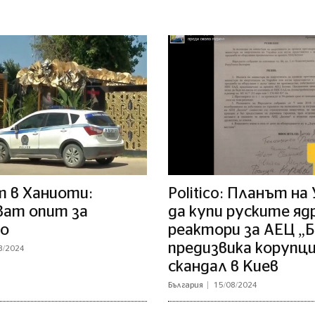
 в Ханиоти:
Politico: Планът на
ват опит за
да купи руските яд
о
реактори за АЕЦ „
предизвика корупц
8/2024
скандал в Киев
България
15/08/2024