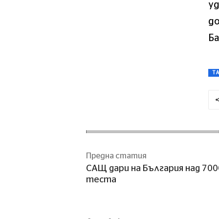
yд
д
Бa
T
Предна статия
САЩ дари на България над 700
теста