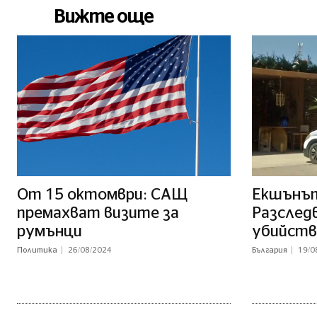
Вижте още
От 15 октомври: САЩ
Екшънът
премахват визите за
Разслед
румънци
убийств
Политика
26/08/2024
България
19/0