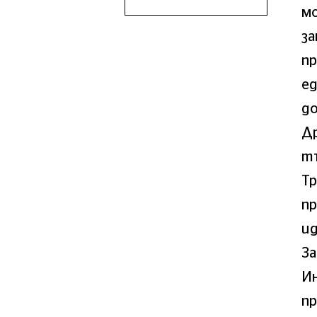
мo
зa
пp
eд
дo
Дp
тъ
Tp
пp
ид
Зa
Ин
пp