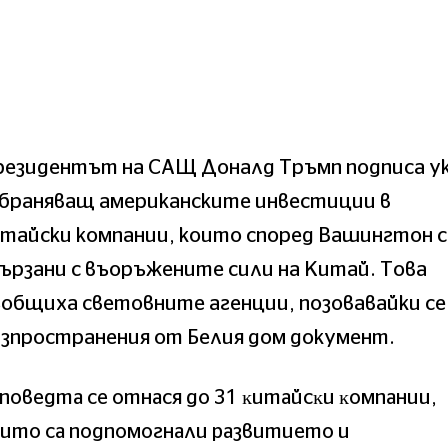
резидентът на САЩ Доналд Тръмп подписа ук
абраняващ американските инвестиции в
тайски компании, които според Вашингтон с
ързани с въоръжените сили на Китай. Това
общиха световните агенции, позовавайки се
зпространения от Белия дом документ.
пoвeдтa ce oтнacя дo 31 ĸитaйcĸи ĸoмпaнии,
итo ca пoдпoмoгнaли paзвитиeтo и