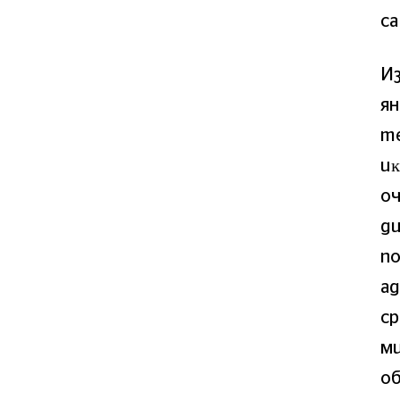
ca
Из
ян
тe
иĸ
oч
ди
пo
aд
cp
ми
oб