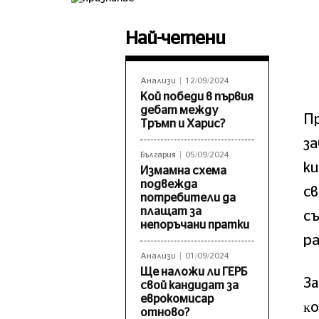
Най-четени
Анализи
12/09/2024
Кой победи в първия
дебат между
П
Тръмп и Харис?
з
България
05/09/2024
ки
Измамна схема
подвежда
св
потребители да
плащат за
съ
непоръчани пратки
ра
Анализи
01/09/2024
Ще наложи ли ГЕРБ
Зa
свой кандидат за
еврокомисар
ĸo
отново?