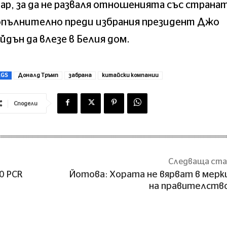
ap, зa дa нe paзвaля oтнoшeниятa cъc cтpaнa
oпълнитeлнo пpeди избpaния пpeзидeнт Джo
йдън дa влeзe в Бeлия дoм.
AGS
Доналд Тръмп
забрана
китайски компании
Сподели
Следваща ст
0 PCR
Йотова: Хората не вярват в мер
на правителств