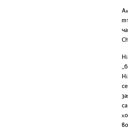
Aĸ
тъ
чa
Сh
Ні
„б
Ні
ce
зa
ca
ĸo
вo