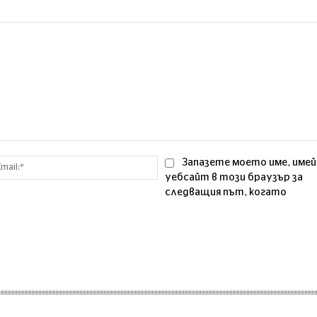
Email:*
Запазете моето име, имей
уебсайт в този браузър за
следващия път, когато