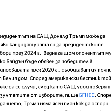
резидентът на САЩ Доналд Тръмп може да
яви кандидатурата си за президентските
бори през 2024 г., веднага щом опонентът м
о Байдън бъде обявен за победител в
дпреварата през 2020 г., съобщават източн
 Белия дом. Според американски вестник то
же да се случи, след като САЩ удостоверят
езултатите от изборите, пише
БГНЕС
. Спор
данието, Тръмп няма ясен план как да оспори