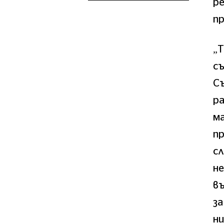
ре
пр
„Т
съ
С
ра
м
п
сл
н
въ
за
н