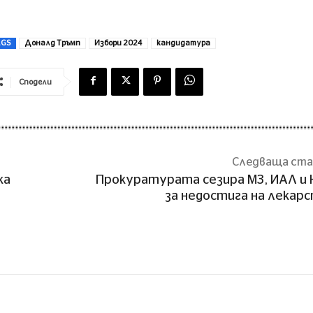
AGS
Доналд Тръмп
Избори 2024
кандидатура
Сподели
Следваща ст
ка
Прокуратурата сезира MЗ, ИАЛ и
за недостига на лекар