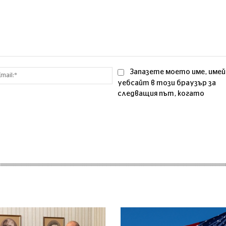
Email:*
Запазете моето име, имей
уебсайт в този браузър за
следващия път, когато