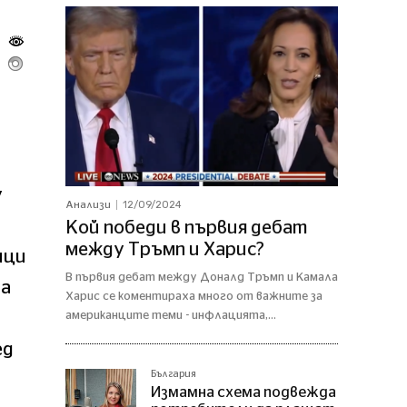
у
12/09/2024
Анализи
Кой победи в първия дебат
между Тръмп и Харис?
ици
В първия дебат между Доналд Тръмп и Камала
ва
Харис се коментираха много от важните за
американците теми - инфлацията,...
ед
България
Измамна схема подвежда