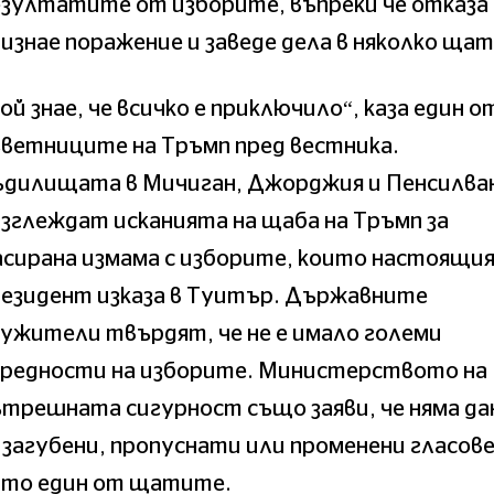
зултатите от изборите, въпреки че отказа
изнае поражение и заведе дела в няколко щат
ой знае, че всичко е приключило“, каза един о
ветниците на Тръмп пред вестника.
ъдилищата в Мичиган, Джорджия и Пенсилва
зглеждат исканията на щаба на Тръмп за
асирана измама с изборите, които настоящи
резидент изказа в Туитър. Държавните
ужители твърдят, че не е имало големи
ередности на изборите. Министерството на
трешната сигурност също заяви, че няма да
 загубени, пропуснати или променени гласове
ито един от щатите.