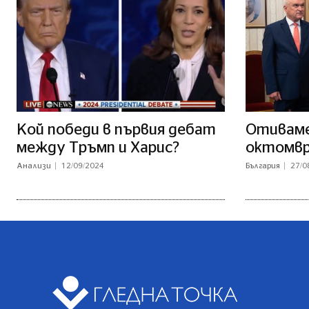
Кой победи в първия дебат
Отиваме 
между Тръмп и Харис?
октомв
Анализи
12/09/2024
България
27/0