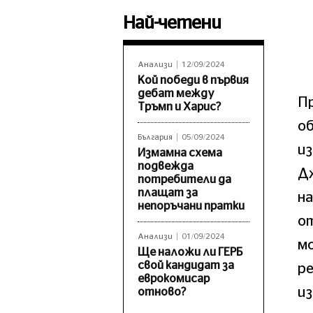
Най-четени
Анализи
12/09/2024
Кой победи в първия
дебат между
П
Тръмп и Харис?
об
България
05/09/2024
из
Измамна схема
подвежда
Дж
потребители да
плащат за
на
непоръчани пратки
от
Анализи
01/09/2024
мо
Ще наложи ли ГЕРБ
свой кандидат за
р
еврокомисар
из
отново?