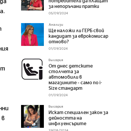
 да
потребители да плащат
за непоръчани пратки
а.
05/09/2024
Анализи
т
Ще наложи ли ГЕРБ свой
кандидат за еврокомисар
отново?
ния
01/09/2024
България
От днес детските
ят
столчета за
автомобили в
магазините – само по i-
Size стандарт
01/09/2024
България
нни
Искат специален закон за
 в
дейността на
инфлуенсърите
29/08/2024