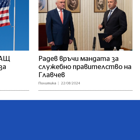
САЩ
Радев връчи мандата за
за
служебно правителство на
Главчев
Политика
22/08/2024