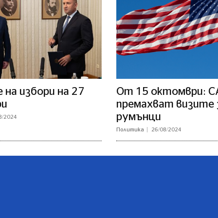
на избори на 27
От 15 октомври: 
ри
премахват визите 
румънци
8/2024
Политика
26/08/2024