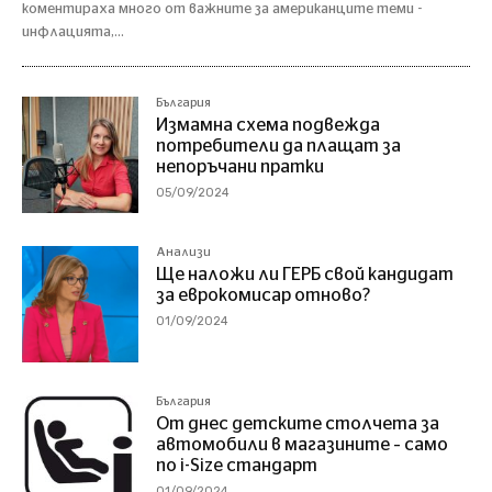
коментираха много от важните за американците теми -
инфлацията,...
България
Измамна схема подвежда
потребители да плащат за
непоръчани пратки
05/09/2024
Анализи
Ще наложи ли ГЕРБ свой кандидат
за еврокомисар отново?
01/09/2024
България
От днес детските столчета за
автомобили в магазините – само
по i-Size стандарт
01/09/2024