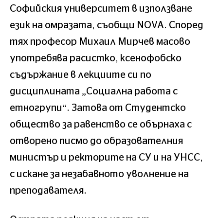
Софийския университет в използване
език на омразата, съобщи NOVA. Според
тях професор Михаил Мирчев масово
употребява расистко, ксенофобско
съдържание в лекциите си по
дисциплината „Социална работа с
етногрупи“. Затова от Студентско
общество за равенство се обърнаха с
отворено писмо до образователния
министър и ректорите на СУ и на УНСС,
с искане за незабавното уволнение на
преподавателя.