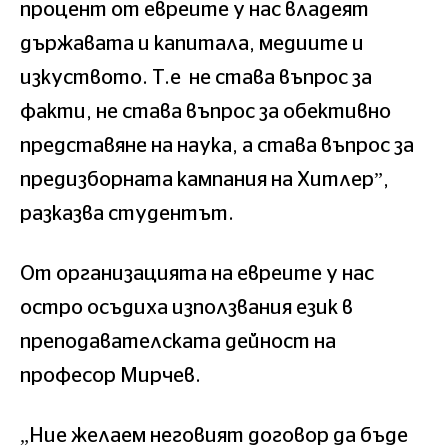
процент от евреите у нас владеят
държавата и капитала, медиите и
изкуството. Т.е не става въпрос за
факти, не става въпрос за обективно
представяне на наука, а става въпрос за
предизборната кампания на Хитлер”,
разказва студентът.
От организацията на евреите у нас
остро осъдиха използвания език в
преподавателската дейност на
професор Мирчев.
„Ние желаем неговият договор да бъде