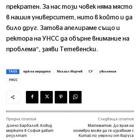
прекратен. За нас този човек няма място
в нашия университет, нито в който и да
било друг. Затова апелираме също и
ректора на УНСС да обърне внимание на
проблема”, заяви Тетевенски.
TAGS
език на омразата
Михаил Мирчев
СУ
уволнение
УНСС
Предна статия
Следваща статия
Дончо Барбалов: Ковид
Математик: До края на
мерките в София дават
ноември може да се изравним с
резултат
Китай по умрели от вируса