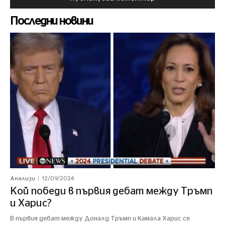
Последни новини
12/09/2024
Анализи
Кой победи в първия дебат между Тръмп
и Харис?
В първия дебат между Доналд Тръмп и Камала Харис се