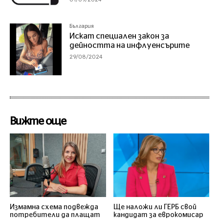
България
Искат специален закон за
дейността на инфлуенсърите
29/08/2024
Вижте още
Измамна схема подвежда
Ще наложи ли ГЕРБ свой
потребители да плащат
кандидат за еврокомисар