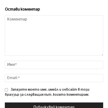
Остави коментар
Коментар
Им
Ema
Запазете моето име, имейл и уебсайт в този
браузър за следващия път, когато коментирам.