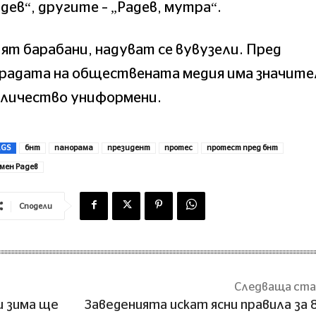
дев“, другите – „Радев, мутра“.
ят барабани, надуват се вувузели. Пред
градата на обществената медия има значите
оличество униформени.
AGS
бнт
панорама
президент
протес
протест пред бнт
мен Радев
Сподели
Следваща ст
и зима ще
Заведенията искат ясни правила за 