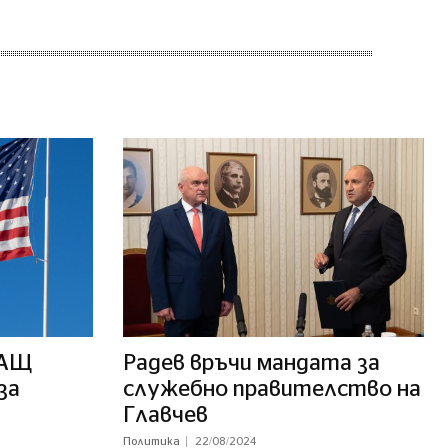
САЩ
Радев връчи мандата за
за
служебно правителство на
Главчев
Политика
22/08/2024