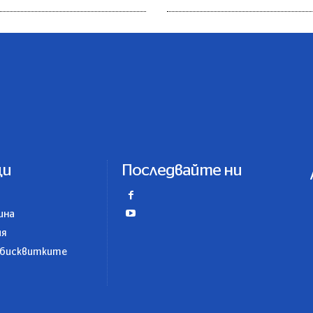
ци
Последвайте ни
ина
ия
 бисквитките