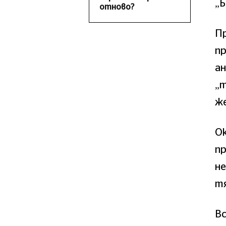
„Б
отново?
Пр
п
а
„т
же
Ок
п
не
т
Вс