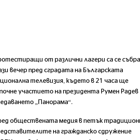
отестиращи от различни лагери са се събр
зи вечер пред сградата на Българската
ционална телевизия, където в 21 часа ще
почне участието на президента Румен Радев 
редаването „Панорама“.
ред обществената медия в петък традицион
редставителите на гражданско сдружение