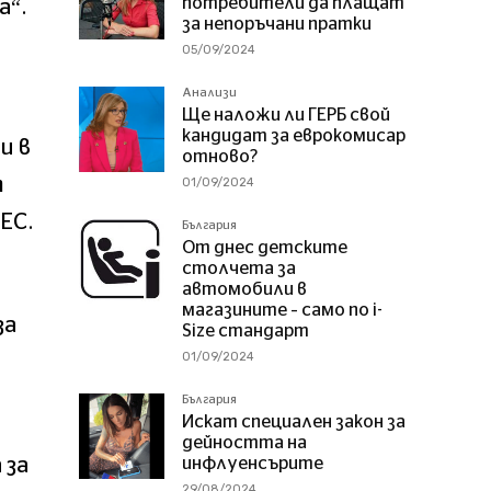
потребители да плащат
а“.
за непоръчани пратки
05/09/2024
Анализи
Ще наложи ли ГЕРБ свой
кандидат за еврокомисар
и в
отново?
т
01/09/2024
ЕС.
България
От днес детските
столчета за
автомобили в
магазините – само по i-
за
Size стандарт
01/09/2024
България
Искат специален закон за
дейността на
 за
инфлуенсърите
29/08/2024