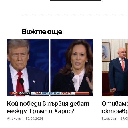
Вижте още
Кой победи в първия дебат
Отиваме 
между Тръмп и Харис?
октомв
Анализи
12/09/2024
България
27/0