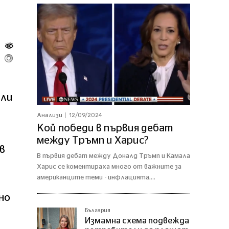
али
12/09/2024
Анализи
Кой победи в първия дебат
между Тръмп и Харис?
в
В първия дебат между Доналд Тръмп и Камала
Харис се коментираха много от важните за
американците теми - инфлацията,...
но
България
Измамна схема подвежда