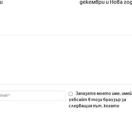
и
декември и Нова го
Email:*
Запазете моето име, имей
уебсайт в този браузър за
следващия път, когато