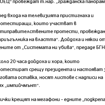
ОЕЦ“ провеждат т.нар. „гражданска панорам
ед входа на телевизията пристигнаха и
ротестиращи, които участват в
нтиправителствените протести, провеждан
риъгълника на властта“. Дойдоха и някои о
ните от „Системата ни убива“, предаде БГН
оло 20 часа дойдоха и хора, които
ротестират срещу президента и настояват 
говата оставка, носят листове с надписи на
ях „импийчмънт“.
ички крещят на мегафони – едните „подкрепа