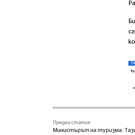
Ра
Би
с
к
T
Ру
Предна статия
Министърът на туризма: Таз