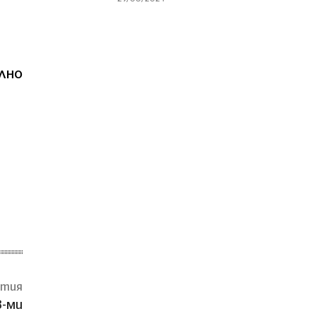
лно
атия
8-ми