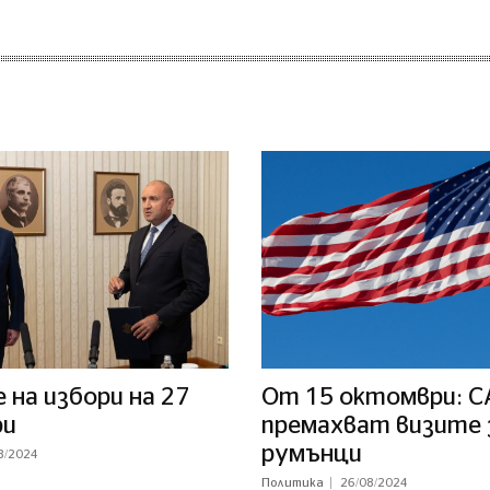
на избори на 27
От 15 октомври: 
ри
премахват визите 
румънци
8/2024
Политика
26/08/2024