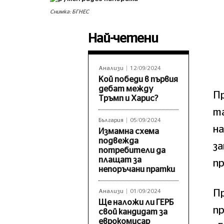
Снимка: БГНЕС
Най-четени
Анализи
12/09/2024
Кой победи в първия
дебат между
Пр
Тръмп и Харис?
та
България
05/09/2024
на
Измамна схема
подвежда
за
потребители да
плащат за
п
непоръчани пратки
П
Анализи
01/09/2024
Ще наложи ли ГЕРБ
п
свой кандидат за
еврокомисар