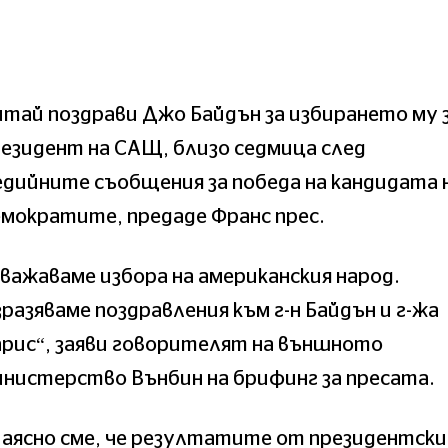
тай поздрави Джо Байдън за избирането му 
езидент на САЩ, близо седмица след
дийните съобщения за победа на кандидата 
мократите, предаде Франс прес.
важаваме избора на американския народ.
разяваме поздравления към г-н Байдън и г-жа
рис“, заяви говорителят на външното
нистерство Вънбин на брифинг за пресата.
Наясно сме, че резултатите от президентск