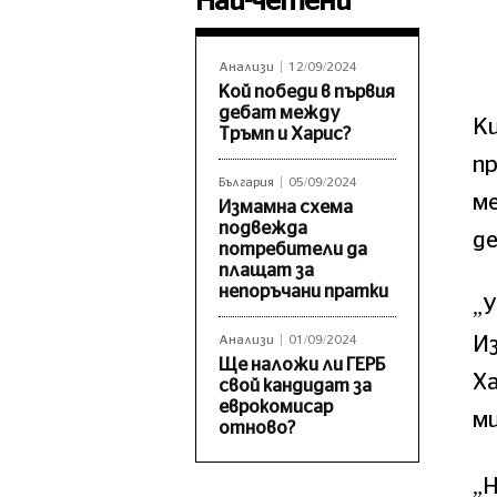
Най-четени
Анализи
12/09/2024
Кой победи в първия
дебат между
Ки
Тръмп и Харис?
пр
България
05/09/2024
ме
Измамна схема
подвежда
де
потребители да
плащат за
непоръчани пратки
„У
Из
Анализи
01/09/2024
Ще наложи ли ГЕРБ
Ха
свой кандидат за
еврокомисар
ми
отново?
„