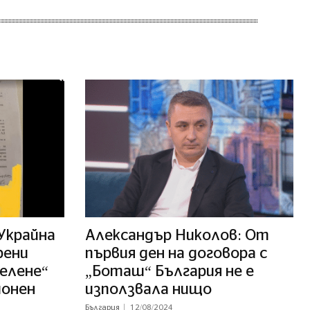
 Украйна
Александър Николов: От
рени
първия ден на договора с
Белене“
„Боташ“ България не е
ионен
използвала нищо
България
12/08/2024