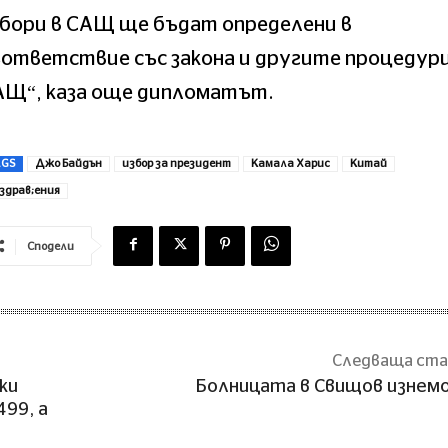
бори в САЩ ще бъдат определени в
ответствие със закона и другите процедури
АЩ“, каза още дипломатът.
AGS
Джо Байдън
избор за президент
Камала Харис
Китай
здрав;ения
Сподели
Следваща ст
ки
Болницата в Свищов изнем
99, а