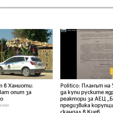
 в Ханиоти:
Politico: Планът на
ват опит за
да купи руските яд
о
реактори за АЕЦ „
предизвика корупц
8/2024
скандал в Киев