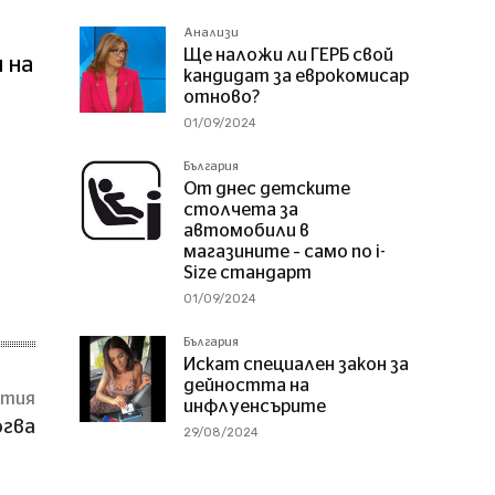
Анализи
Ще наложи ли ГЕРБ свой
 на
кандидат за еврокомисар
отново?
01/09/2024
България
От днес детските
столчета за
автомобили в
магазините – само по i-
Size стандарт
01/09/2024
България
Искат специален закон за
дейността на
атия
инфлуенсърите
огва
29/08/2024