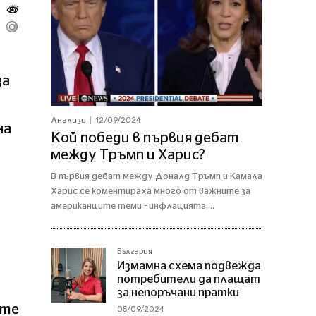
за
12/09/2024
Анализи
на
Кой победи в първия дебат
между Тръмп и Харис?
В първия дебат между Доналд Тръмп и Камала
Харис се коментираха много от важните за
американците теми - инфлацията,...
България
Измамна схема подвежда
потребители да плащат
за непоръчани пратки
ите
05/09/2024