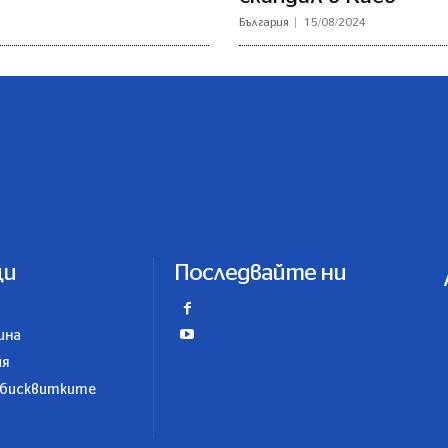
България
15/08/2024
ци
Последвайте ни
ина
ия
 бисквитките