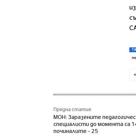
из
съ
С
T
по
Предна статия
МОН: Заразените педагогичес
специалисти до момента са 14
починалите – 25