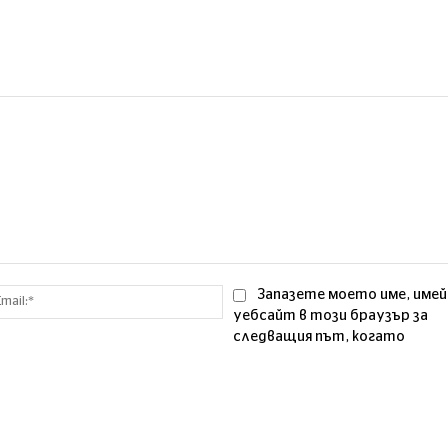
Email:*
Запазете моето име, имей
уебсайт в този браузър за
следващия път, когато