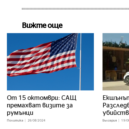
Вижте още
От 15 октомври: САЩ
Екшънът
премахват визите за
Разслед
румънци
убийств
Политика
26/08/2024
България
19/0