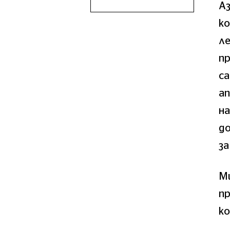
Аз
ко
ле
п
са
ап
на
до
за
Ми
пр
ко