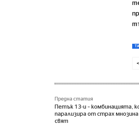
т
пр
тъ
T
Предна статия
Петък 13-и – комбинацията, 
парализира от страх мнозина 
свят