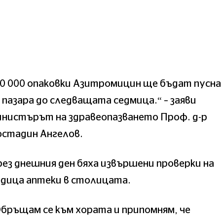
60 000 опаковки Азитромицин ще бъдат пусн
 пазара до следващата седмица.“ – заяви
инистърът на здравеопазването Проф. д-р
остадин Ангелов.
ез днешния ден бяха извършени проверки на
едица аптеки в столицата.
бръщам се към хората и припомням, че