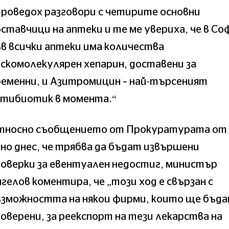
роведох разговори с четирите основни
ставчици на аптеки и те ме увериха, че в Со
в всички аптеки има количества
скомолекулярен хепарин, доставени за
еменни, и Азитромицин – най-търсеният
нтибиотик в момента.“
тносно съобщението от Прокуратурата от 
но днес, че трябва да бъдат извършени
оверки за евентуален недостиг, министър
гелов коментира, че „този ход е свързан с
ъзможността на някои фирми, които ще бъд
оверени, за реекспорт на тези лекарства на