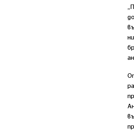
„П
до
въ
ни
бр
а
О
ра
пр
Ан
в
пр