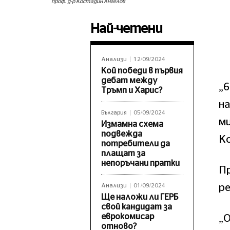
проф. д-р Костадин Ангелов
Най-четени
Анализи
12/09/2024
Кой победи в първия
дебат между
„
Тръмп и Харис?
на
България
05/09/2024
м
Измамна схема
подвежда
К
потребители да
плащат за
непоръчани пратки
Пр
р
Анализи
01/09/2024
Ще наложи ли ГЕРБ
свой кандидат за
еврокомисар
„О
отново?