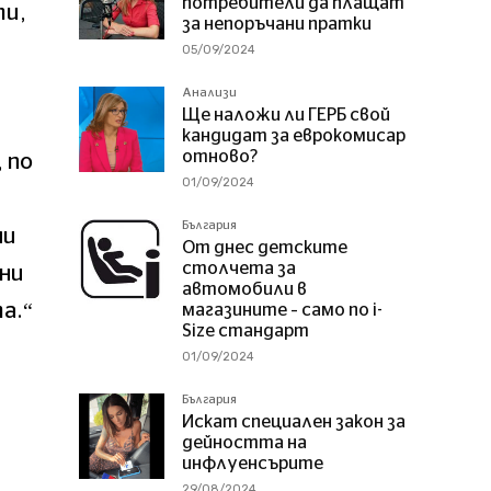
потребители да плащат
ти,
за непоръчани пратки
05/09/2024
Анализи
Ще наложи ли ГЕРБ свой
кандидат за еврокомисар
отново?
 по
01/09/2024
България
ни
От днес детските
столчета за
ини
автомобили в
а.“
магазините – само по i-
Size стандарт
01/09/2024
България
Искат специален закон за
дейността на
инфлуенсърите
29/08/2024