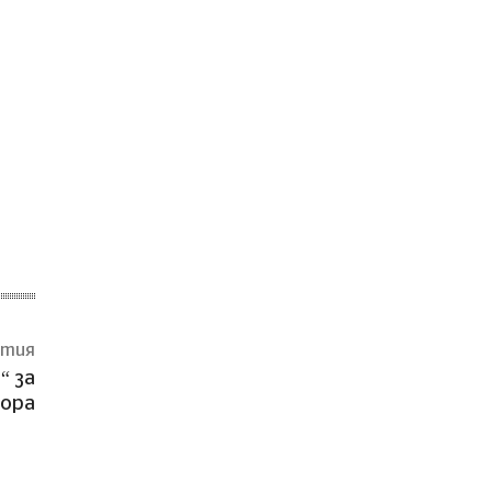
атия
“ за
хора