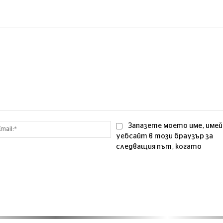
Email:*
Запазете моето име, имей
уебсайт в този браузър за
следващия път, когато