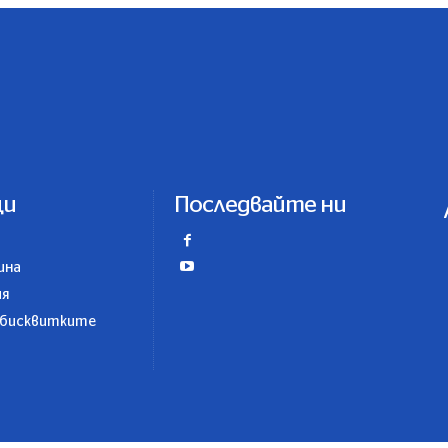
ци
Последвайте ни
ина
ия
 бисквитките