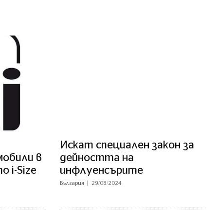
Искат специален закон за
обили в
дейността на
о i-Size
инфлуенсърите
България
29/08/2024