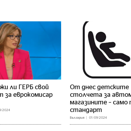
жи ли ГЕРБ свой
От днес детските
т за еврокомисар
столчета за автом
магазините – само п
стандарт
9/2024
България
01/09/2024