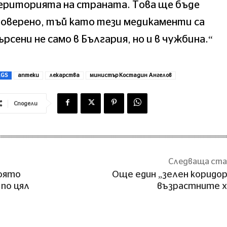
ериторията на страната. Това ще бъде
оверено, тъй като тези медикаменти са
рсени не само в България, но и в чужбина.“
AGS
аптеки
лекарства
министър Костадин Ангелов
Сподели
Следваща ст
която
Още един „зелен коридор
по цял
възрастните 