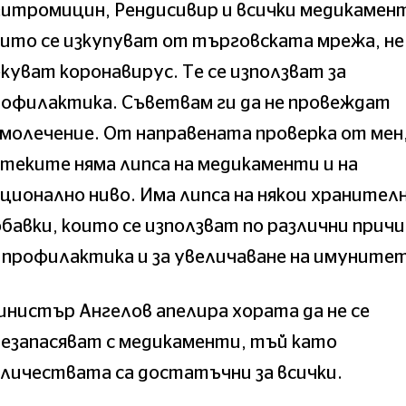
итромицин, Рендисивир и всички медикамен
ито се изкупуват от търговската мрежа, не
куват коронавирус. Те се използват за
рофилактика. Съветвам ги да не провеждат
молечение. От направената проверка от мен,
теките няма липса на медикаменти и на
ционално ниво. Има липса на някои хранител
бавки, които се използват по различни прич
 профилактика и за увеличаване на имунитет
нистър Ангелов апелира хората да не се
езапасяват с медикаменти, тъй като
личествата са достатъчни за всички.