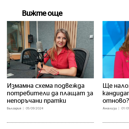
Вижте още
Измамна схема подвежда
Ще нало
потребители да плащат за
кандида
непоръчани пратки
отново?
България
05/09/2024
Анализи
01/0