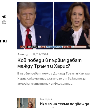
ати
12/09/2024
Анализи
Кой победи в първия дебат
между Тръмп и Харис?
В първия дебат между Доналд Тръмп и Камала
Харис се коментираха много от важните за
американците теми - инфлацията,...
България
Измамна схема подвежда