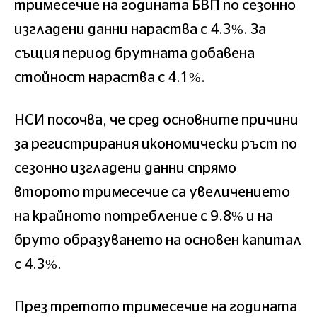
тримесечие на годината БВП по сезонно
изгладени данни нараства с 4.3%. За
същия период брутната добавена
стойност нараства с 4.1%.
НСИ посочва, че сред основните причини
за регистрирания икономически ръст по
сезонно изгладени данни спрямо
второто тримесечие са увеличението
на крайното потребление с 9.8% и на
бруто образуването на основен капитал
с 4.3%.
През третото тримесечие на годината