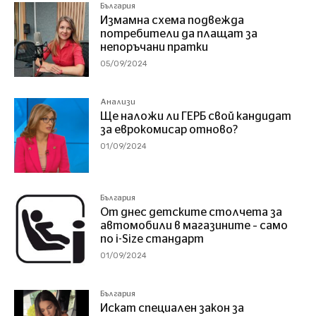
България
Измамна схема подвежда
потребители да плащат за
непоръчани пратки
05/09/2024
Анализи
Ще наложи ли ГЕРБ свой кандидат
за еврокомисар отново?
01/09/2024
България
От днес детските столчета за
автомобили в магазините – само
по i-Size стандарт
01/09/2024
България
Искат специален закон за