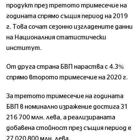
продукт през третото тримесечие на
годината спрямо същия период на 2019
г. Това сочат сезонно изгладените данни
на Националния статистически
институт.
От друга страна БВП нараства с 4.3%
спрямо второто тримесечие на 2020 г.
За третото тримесечие на годината
БВП в номинално изражение достига 31
216 700 млн. лева, а реализираната
добавена стойност през същия период е
27 020 800 млн. лeвa.