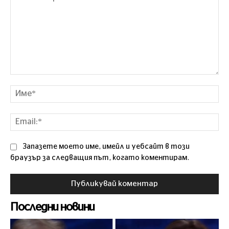
Коментар
Им
Ema
Запазете моето име, имейл и уебсайт в този
браузър за следващия път, когато коментирам.
Последни новини