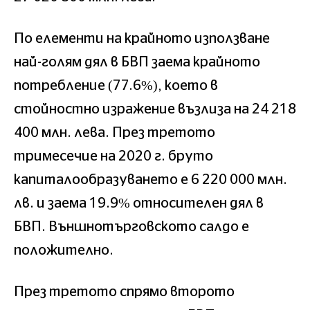
По елементи на крайното използване
най-голям дял в БВП заема крайното
потребление (77.6%), което в
стойностно изражение възлиза на 24 218
400 млн. лева. През третото
тримесечие на 2020 г. бруто
капиталообразуването е 6 220 000 млн.
лв. и заема 19.9% относителен дял в
БВП. Външнотърговското салдо е
положително.
През третото спрямо второто