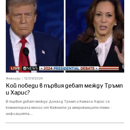
12/09/2024
Анализи
Кой победи в първия дебат между Тръмп
и Харис?
В първия дебат между Доналд Тръмп и Камала Харис се
коментираха много от важните за американците теми -
инфлацията,...