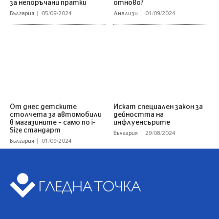
за непоръчани пратки
отново?
България
05/09/2024
Анализи
01/09/2024
От днес детските
Искат специален закон за
столчета за автомобили
дейността на
в магазините – само по i-
инфлуенсърите
Size стандарт
България
29/08/2024
България
01/09/2024