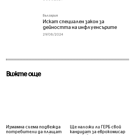
България
Искат специален закон за
дейността на инфлуенсърите
29/08/2024
Вижте още
Измамна схема подвежда
Ще наложи ли ГЕРБ свой
потребители да плащат
кандидат за еврокомисар