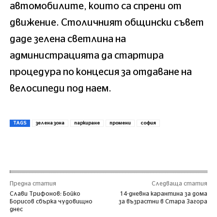
автомобилите, които са спрени от
движение. Столичният общински съвет
даде зелена светлина на
администрацията да стартира
процедура по концесия за отдаване на
велосипеди под наем.
TAGS
зелена зона
паркиране
промени
софия
Предна статия
Следваща статия
Слави Трифонов: Бойко
14-дневна карантина за дома
Борисов сбърка чудовищно
за възрастни в Стара Загора
днес