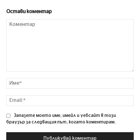
Остави коментар
Коментар
Им
Ema
Запазете моето име, имейл и уебсайт в този
браузър за следващия път, когато коментирам.