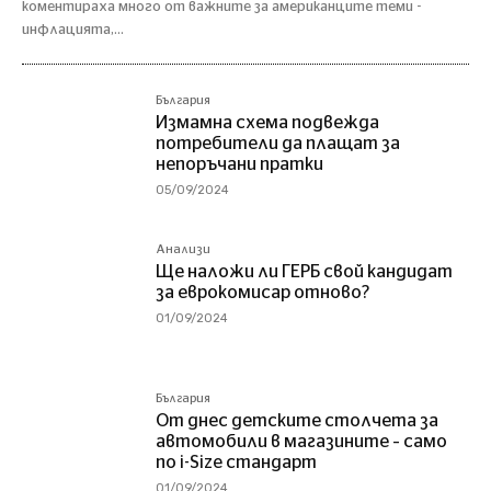
коментираха много от важните за американците теми -
инфлацията,...
България
Измамна схема подвежда
потребители да плащат за
непоръчани пратки
05/09/2024
Анализи
Ще наложи ли ГЕРБ свой кандидат
за еврокомисар отново?
01/09/2024
България
От днес детските столчета за
автомобили в магазините – само
по i-Size стандарт
01/09/2024