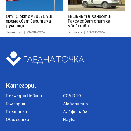
От 15 октомври: САЩ
Екшънът в Ханиоти:
премахват визите за
Разследват опит за
румънци
убийство
Политика
26/08/2024
България
19/08/2024
Категории
Последни Новини
COVID 19
България
Любопитно
Политика
Лайфстайл
Общество
Наука