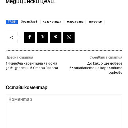
медицински цели.
TAGS
Зоран Заев
легализация
марихуана
туризъм
Предна статия
Следваща статия
14-дневна карантина за дома
До какво ще доведе
за възрастни в Стара Загора
влошаването на кораловите
рифове
Остави коментар