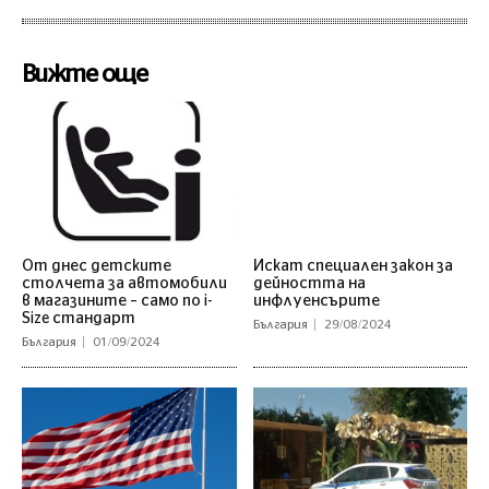
Вижте още
От днес детските
Искат специален закон за
столчета за автомобили
дейността на
в магазините – само по i-
инфлуенсърите
Size стандарт
България
29/08/2024
България
01/09/2024