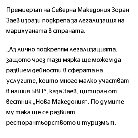
Премиерът на Северна Македония Зоран
Заев изрази подкрепа за легализация на
марихуаната в страната.
„Аз лично подкрепям легализацията,
защото чрез тази мярка ще можем да
развием дейности в сферата на
услугите, които много малко участват
в нашия БВП“, каза Заев, цитиран от
вестник „Нова Македония“. По думите
му така ще се развият
ресторантьорството и туризмът.