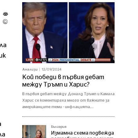
ла
ик
12/09/2024
Анализи
Кой победи в първия дебат
между Тръмп и Харис?
В първия дебат между Доналд Тръмп и Камала
Харис се коментираха много от важните за
американците теми - инфлацията,...
а
България
Измамна схема подвежда
ла