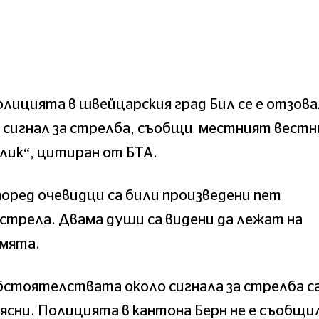
лицията в швейцарския град Бил се е отзова
 сигнал за стрелба, съобщи местният вестн
лик“, цитиран от БТА.
оред очевидци са били произведени пет
стрела. Двама души са видени да лежат на
емята.
бстоятелствата около сигнала за стрелба с
ясни. Полицията в кантона Берн не е съобщи