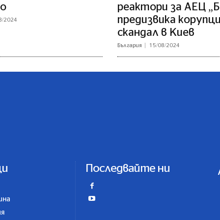
о
реактори за АЕЦ „
предизвика корупц
8/2024
скандал в Киев
България
15/08/2024
ци
Последвайте ни
ина
ия