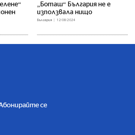
Белене“
„Боташ“ България не е
ионен
използвала нищо
България
12/08/2024
Абонирайте се