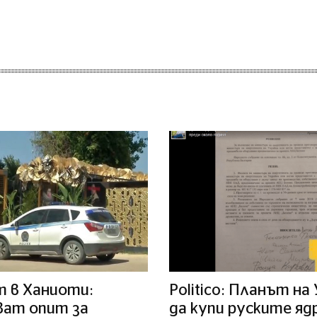
 в Ханиоти:
Politico: Планът на
ват опит за
да купи руските яд