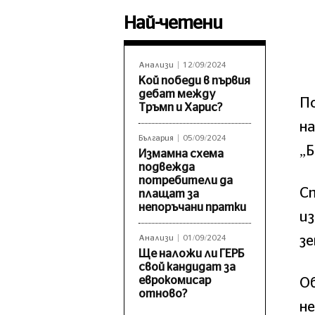
Най-четени
Анализи
12/09/2024
Кой победи в първия
дебат между
По
Тръмп и Харис?
на
България
05/09/2024
„Б
Измамна схема
подвежда
потребители да
Сп
плащат за
непоръчани пратки
из
з
Анализи
01/09/2024
Ще наложи ли ГЕРБ
свой кандидат за
еврокомисар
О
отново?
не