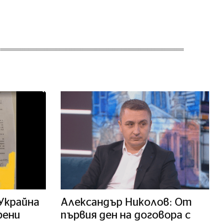
 Украйна
Александър Николов: От
рени
първия ден на договора с