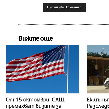
Вижте още
От 15 октомври: САЩ
Екшънът
премахват визите за
Разслед