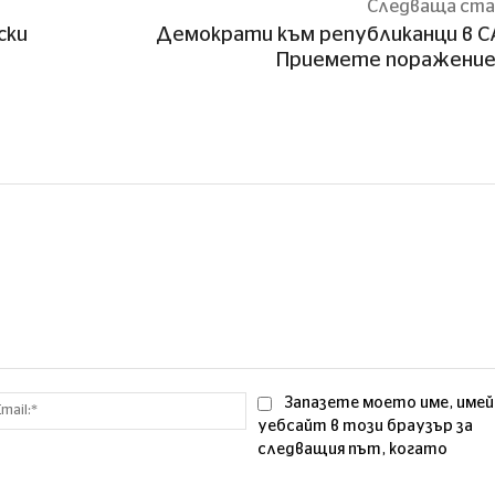
Следваща ст
ски
Демократи към републиканци в 
Приемете поражение
Email:*
Запазете моето име, имей
уебсайт в този браузър за
следващия път, когато