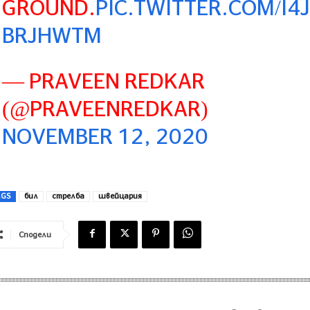
GROUND.
PIC.TWITTER.COM/I4
BRJHWTM
— PRAVEEN REDKAR
(@PRAVEENREDKAR)
NOVEMBER 12, 2020
AGS
бил
стрелба
швейцария
Сподели