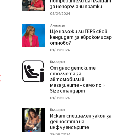
потребители да плащат
за непоръчани пратки
05/09/2024
Анализи
Ще наложи ли ГЕРБ свой
кандидат за еврокомисар
отново?
01/09/2024
България
От днес детските
столчета за
E
автомобили в
магазините – само по i-
Size стандарт
01/09/2024
България
Искат специален закон за
дейността на
инфлуенсърите
29/08/2024