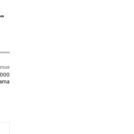
нт
атия
 000
сата