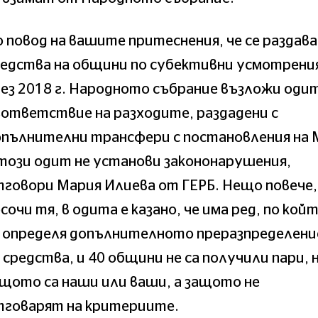
 повод на вашите притеснения, че се раздав
едства на общини по субективни усмотрени
ез 2018 г. Народното събрание възложи одит
ответствие на разходите, раздадени с
опълнителни трансфери с постановления на 
този одит не установи закононарушения,
говори Мария Илиева от ГЕРБ. Нещо повече,
сочи тя, в одита е казано, че има ред, по кой
е определя допълнителното преразпределени
 средства, и 40 общини не са получили пари, 
щото са наши или ваши, а защото не
тговарят на критериите.