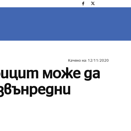
ОРТ
ЛАЙФСТАЙЛ
COVID 19
MORE
Качено на:
12/11/2020
ицит може да
извънредни
Сподели