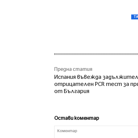
T
Предна статия
Испания въвежда задължите
отрицателен PCR тест за п
от България
Остави коментар