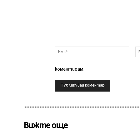
Коментар
Име*
коментирам.
Вижте още