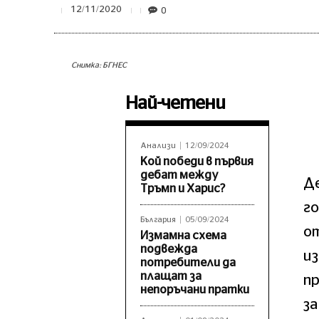
0
12/11/2020
Снимка: БГНЕС
Най-четени
Анализи
12/09/2024
Кой победи в първия
дебат между
Д
Тръмп и Харис?
го
България
05/09/2024
о
Измамна схема
подвежда
и
потребители да
плащат за
пр
непоръчани пратки
за