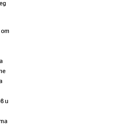
ед
е от
а
те
а
в и
ята