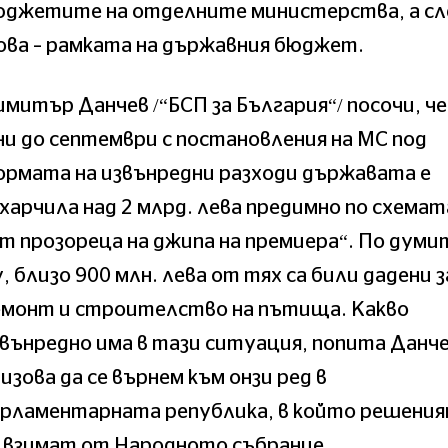
юджетите на отделните министерства, а сл
ова – рамката на държавния бюджет.
митър Данчев /“БСП за България“/ посочи, ч
и до септември с постановления на МС под
ормата на извънредни разходи държавата е
харчила над 2 млрд. лева предимно по схемат
т прозореца на джипа на премиера“. По думи
, близо 900 млн. лева от тях са били дадени з
емонт и строителство на пътища. Какво
вънредно има в тази ситуация, попита Данче
изова да се върнем към онзи ред в
арламентарната република, в който решени
 взимат от Народното събрание.