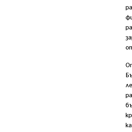
р
фи
ра
за
о
От
Бъ
л
ра
б
кр
ка