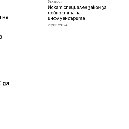
България
Искат специален закон за
дейността на
 на
инфлуенсърите
29/08/2024
а
 да