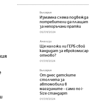
България
Измамна схема подвежда
потребители да плащат
за непоръчани пратки
05/09/2024
Анализи
Ще наложи ли ГЕРБ свой
кандидат за еврокомисар
отново?
кия
01/09/2024
България
е
От днес детските
столчета за
автомобили в
магазините – само по i-
Size стандарт
ри
01/09/2024