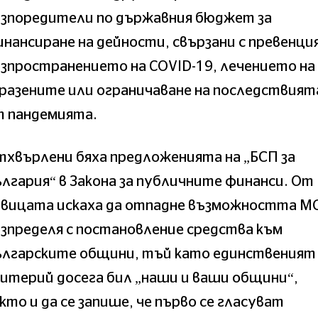
азпоредители по държавния бюджет за
нансиране на дейности, свързани с превенция
зпространението на COVID-19, лечението на
разените или ограничаване на последствият
т пандемията.
хвърлени бяха предложенията на „БСП за
лгария“ в Закона за публичните финанси. От
евицата искаха да отпадне възможността МС
зпределя с постановление средства към
ългарските общини, тъй като единственият
итерий досега бил „наши и ваши общини“,
кто и да се запише, че първо се гласуват