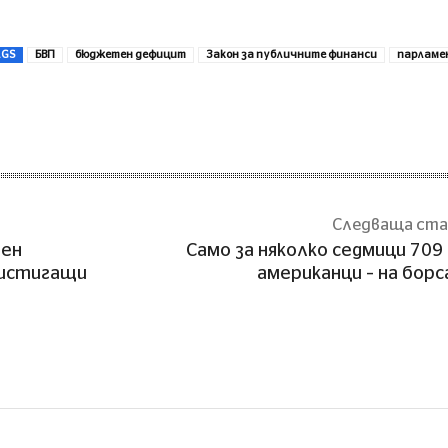
AGS
БВП
бюджетен дефицит
Закон за публичните финанси
парламе
Сподели
Следваща ст
лен
Само за няколко седмици 709
ристигащи
американци – на бор