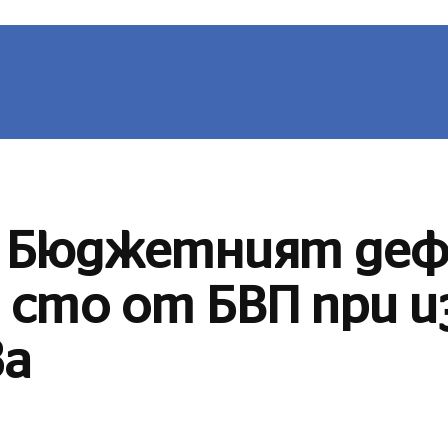
ВИНИ
БЪЛГАРИЯ
СВЯТ
ЛЮБОПИТНО
СП
 Бюджетният деф
 сто от БВП при 
а