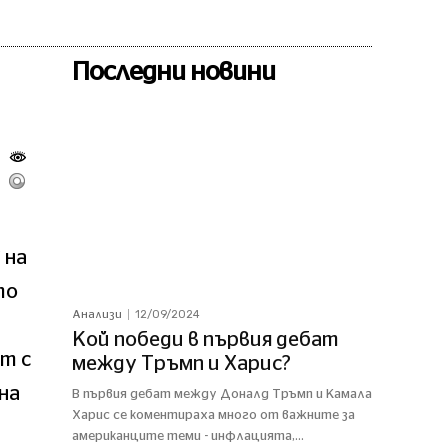
Последни новини
 на
то
12/09/2024
Анализи
Кой победи в първия дебат
т с
между Тръмп и Харис?
на
В първия дебат между Доналд Тръмп и Камала
Харис се коментираха много от важните за
американците теми - инфлацията,...