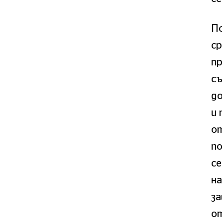
По
ср
пр
съ
д
и 
от
по
с
на
за
о