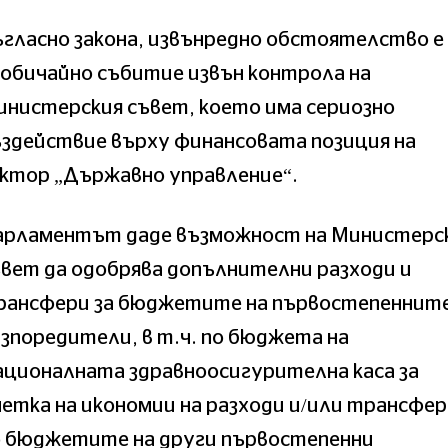
гласно закона, извънредно обстоятелство е
обичайно събитие извън контрола на
нистерския съвет, което има сериозно
здействие върху финансовата позиция на
ектор „Държавно управление“.
арламентът даде възможност на Министерс
вет да одобрява допълнителни разходи и
рансфери за бюджетите на първостепеннит
зпоредители, в т.ч. по бюджета на
ационалната здравноосигурителна каса за
етка на икономии на разходи и/или трансфе
о бюджетите на други първостепенни