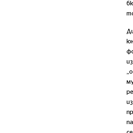
б
т
Ди
юн
ф
из
„о
му
р
из
пр
п
се