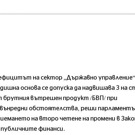
ефицитът на сектор „Държавно управление“
дишна основа се допуска да надвишава 3 на с
т брутния вътрешен продукт /БВП/ при
звънредни обстоятелства, реши парламентъ
иемането на второ четене на промени в Зако
 публичните финанси.