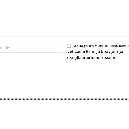
Email:*
Запазете моето име, имей
уебсайт в този браузър за
следващия път, когато