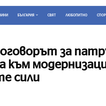
ВИНИ
БЪЛГАРИЯ
СВЯТ
ЛЮБОПИТНО
СПОР
оговорът за патр
ка към модернизац
е сили