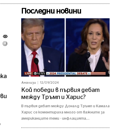
Последни новини
чка
12/09/2024
Анализи
Кой победи в първия дебат
ови
между Тръмп и Харис?
В първия дебат между Доналд Тръмп и Камала
Харис се коментираха много от важните за
американците теми - инфлацията,...
р