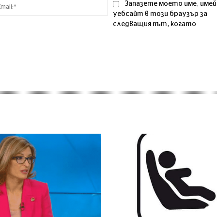
Email:*
Запазете моето име, имей
уебсайт в този браузър за
следващия път, когато