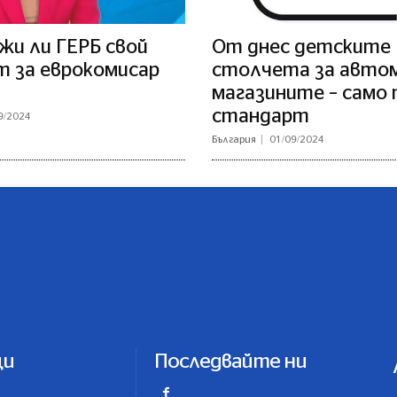
жи ли ГЕРБ свой
От днес детските
т за еврокомисар
столчета за автом
магазините – само п
стандарт
9/2024
България
01/09/2024
ци
Последвайте ни