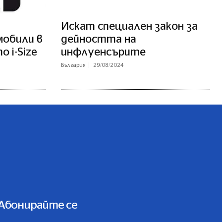
Искат специален закон за
обили в
дейността на
о i-Size
инфлуенсърите
България
29/08/2024
Абонирайте се