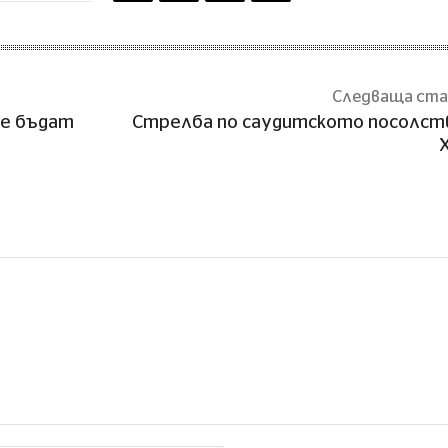
Следваща ст
ще бъдат
Стрелба по саудитското посолст