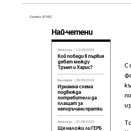
Снимка: БГНЕС
Най-четени
Анализи
12/09/2024
Кой победи в първия
дебат между
С 
Тръмп и Харис?
фо
България
05/09/2024
къ
Измамна схема
подвежда
по
потребители да
плащат за
и
непоръчани пратки
Т
Анализи
01/09/2024
Ще наложи ли ГЕРБ