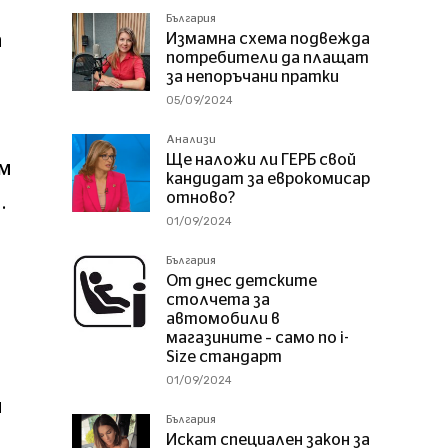
България
а
Измамна схема подвежда
потребители да плащат
за непоръчани пратки
05/09/2024
Анализи
Ще наложи ли ГЕРБ свой
ъм
кандидат за еврокомисар
отново?
.
01/09/2024
България
От днес детските
столчета за
автомобили в
магазините – само по i-
Size стандарт
01/09/2024
и
България
Искат специален закон за