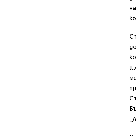
на
ко
С
д
ко
щ
мо
пр
С
Б
„