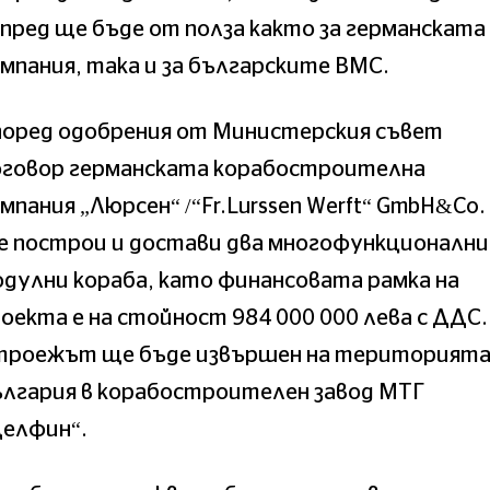
пред ще бъде от полза както за германската
мпания, така и за българските ВМС.
поред одобрения от Министерския съвет
оговор германската корабостроителна
мпания „Люрсен“ /“Fr.Lurssen Werft“ GmbH&Co.
е построи и достави два многофункционални
дулни кораба, като финансовата рамка на
оекта е на стойност 984 000 000 лева с ДДС.
троежът ще бъде извършен на територията
ългария в корабостроителен завод МТГ
Делфин“.