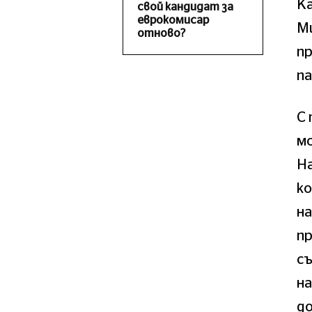
Ка
свой кандидат за
еврокомисар
М
отново?
п
па
С 
м
На
ко
на
п
съ
на
до