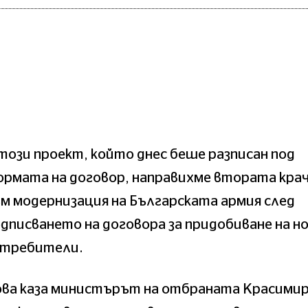
този проект, който днес беше разписан под
рмата на договор, направихме втората кра
м модернизация на Българската армия след
дписването на договора за придобиване на н
зтребители.
ова каза министърът на отбраната Красими