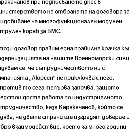
ракачанов при подписването днес в
инистерството на отбраната на договора з
ридобиване на многофункционален модулен
трулен кораб за ВМС.
този договор правим една правилна крачка к
одернизацията на нашите Военноморски сили
дявам се, че сътрудничеството ни с
мпанията „Люрсен“ не приключва с него,
против то сега тепърва започва, защото
редстои доста работа по индустриалното
трудничество, каза Каракачанов, който се
дява, че двете страни ще изградят доверие 
бро взаимодействие, което за много години