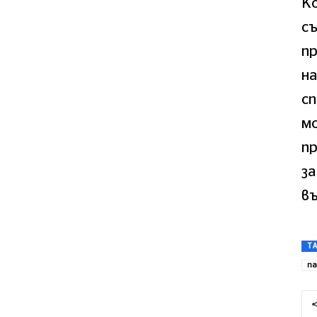
Ко
съ
пр
н
с
мо
п
за
в
T
па