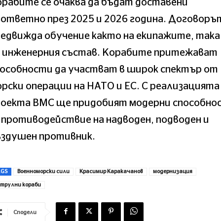
рабите се очаква да бъдат доставени
ответно през 2025 и 2026 година. Договоръ
едвижда обучение както на екипажите, така
а инженерния състав. Корабите притежават
пособности да участват в широк спектър от
рски операции на НАТО и ЕС. С реализацията
роекта ВМС ще придобият модерни способно
 противодействие на надводен, подводен и
ъздушен противник.
AGS
Военноморски сили
Красимир Каракачанов
модернизация
трулни кораби
Сподели