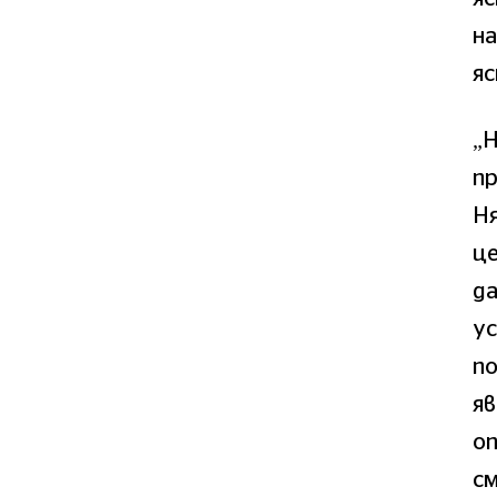
на
яс
„Н
пр
Ня
це
да
ус
по
яв
оп
см