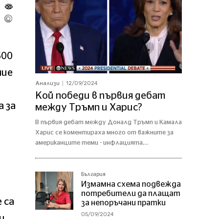
600
ние
12/09/2024
Анализи
Кой победи в първия дебат
а за
между Тръмп и Харис?
В първия дебат между Доналд Тръмп и Камала
Харис се коментираха много от важните за
американците теми - инфлацията,...
България
Измамна схема подвежда
потребители да плащат
 са
за непоръчани пратки
05/09/2024
и