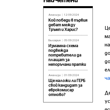
Най-четени
Анализи
12/09/2024
Кой победи в първия
дебат между
Ц
Тръмп и Харис?
ма
България
05/09/2024
на
Измамна схема
подвежда
до
потребители да
плащат за
до
непоръчани пратки
е
Анализи
01/09/2024
ча
Ще наложи ли ГЕРБ
свой кандидат за
еврокомисар
Де
отново?
ус
яс