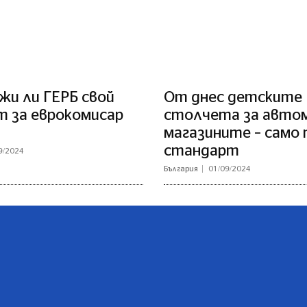
жи ли ГЕРБ свой
От днес детските
т за еврокомисар
столчета за автом
магазините – само п
стандарт
9/2024
България
01/09/2024