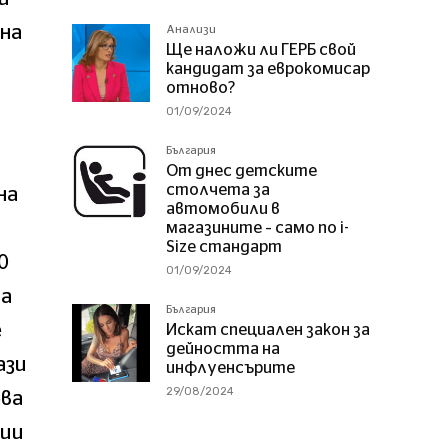
ана
Анализи
Ще наложи ли ГЕРБ свой
кандидат за еврокомисар
отново?
01/09/2024
България
От днес детските
столчета за
на
автомобили в
магазините – само по i-
Size стандарт
0
01/09/2024
да
България
е
Искат специален закон за
дейността на
ази
инфлуенсърите
29/08/2024
ова
ции