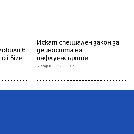
Искат специален закон за
обили в
дейността на
о i-Size
инфлуенсърите
България
29/08/2024