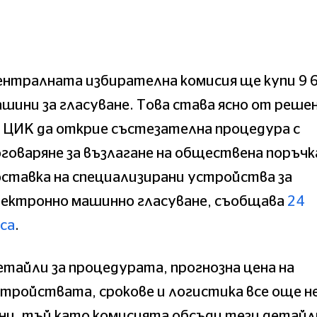
ентралната избирателна комисия ще купи 9 
шини за гласуване. Това става ясно от реше
 ЦИК да открие състезателна процедура с
говаряне за възлагане на обществена поръчк
ставка на специализирани устройства за
лектронно машинно гласуване, съобщава
24
са
.
тайли за процедурата, прогнозна цена на
тройствата, срокове и логистика все още не
ни, тъй като комисията обсъди тези детайл