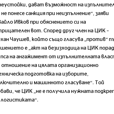
неустойки, дават възможност на изпълните
 не понесе санкция при неизпълнение“, заяви
айло Ивков при обяснението си на
рицателен вот. Според друг член на ЦИК –
хан Чаушев, който също гласува „против“ п
шението е „акт на безизходица на ЦИК пора
ипса на ангaжимент от изпълнителната влас
о отношение на цялата организационно
хническа подготовка на изборите,
ключително и машинното гласуване“. Той
бави, че ЦИК „не е получила нужната подкре
 логистиката“.