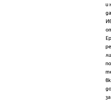
и 
да
Ив
от
Ер
ре
л
п
те
в
до
за