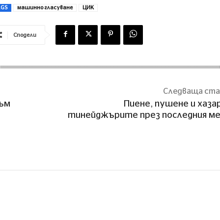
AGS
машинно гласуване
ЦИК
Сподели
Следваща ст
към
Пиене, пушене и хаза
тинейджърите през последния м