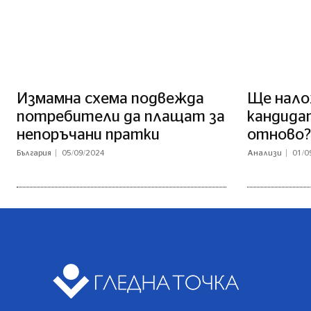
Измамна схема подвежда
Ще нало
потребители да плащат за
кандида
непоръчани пратки
отново?
България
05/09/2024
Анализи
01/0