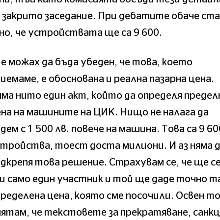
 закрито заседание. При дебатите обаче ст
но, че устройствата ще са 9 600.
е можах да бъда убеден, че това, което
иемаме, е обоснована и реална пазарна цена.
ма нито един акт, който да определя предел
на на машините на ЦИК. Нищо не налага да
дем с 1 500 лв. повече на машина. Това са 9 60
тройства, тоест доста милиони. И аз няма 
дкрепя това решение. Страхувам се, че ще с
и само един участник и той ще даде точно т
ределена цена, която сме посочили. Освен т
ятам, че текстовете за прекратяване, санк