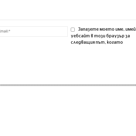
Email:*
Запазете моето име, имей
уебсайт в този браузър за
следващия път, когато