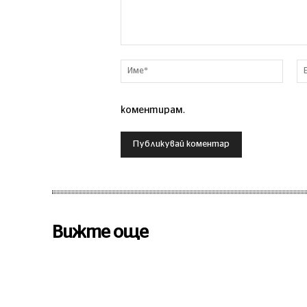
Коментар
Име*
коментирам.
Вижте още