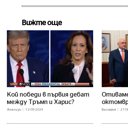
Вижте още
Кой победи в първия дебат
Отиваме 
между Тръмп и Харис?
октомв
Анализи
12/09/2024
България
27/0