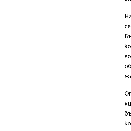
На
се
Бъ
ко
го
об
же
О
хи
бъ
ко