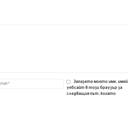
Email:*
Запазете моето име, имей
уебсайт в този браузър за
следващия път, когато