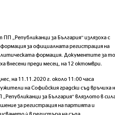
 ПП „Републиканци за България” излязоха с
нформация за официалната регистрация на
олитическата формация. Документите за т
ха внесени преди месец, на 12 октомври.
нес, на 11.11.2020 г. около 11:00 часа
ужители на Софийския градски съд връчиха 
 „Републиканци за България” влязлото в сил
шение за регистрация на партията и
исването ѝ в регистъра на съда.