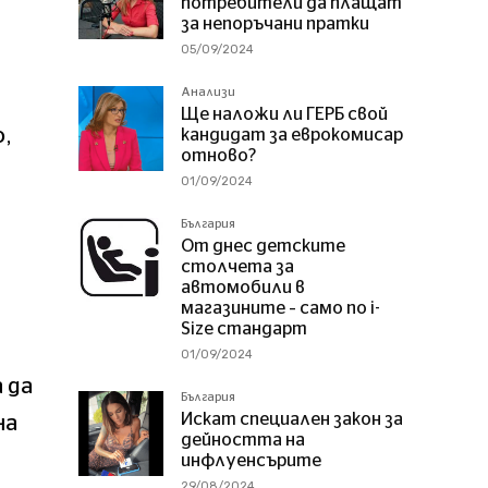
потребители да плащат
за непоръчани пратки
05/09/2024
Анализи
Ще наложи ли ГЕРБ свой
о,
кандидат за еврокомисар
отново?
01/09/2024
България
От днес детските
столчета за
автомобили в
магазините – само по i-
Size стандарт
01/09/2024
 да
България
Искат специален закон за
на
дейността на
и
инфлуенсърите
29/08/2024