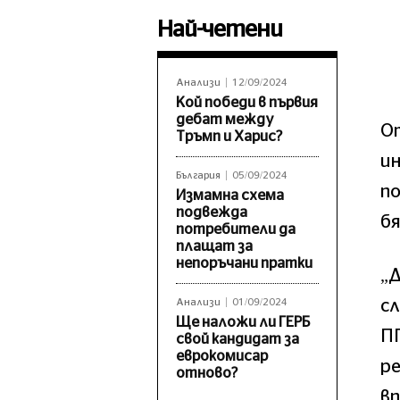
Най-четени
Анализи
12/09/2024
Кой победи в първия
дебат между
От
Тръмп и Харис?
и
България
05/09/2024
п
Измамна схема
подвежда
бя
потребители да
плащат за
непоръчани пратки
„Д
сл
Анализи
01/09/2024
Ще наложи ли ГЕРБ
ПП
свой кандидат за
еврокомисар
ре
отново?
вп