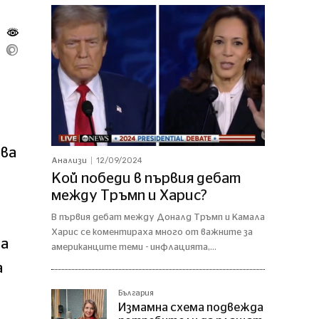
ова
12/09/2024
Анализи
Кой победи в първия дебат
между Тръмп и Харис?
В първия дебат между Доналд Тръмп и Камала
Харис се коментираха много от важните за
на
американците теми - инфлацията,...
а
България
Измамна схема подвежда