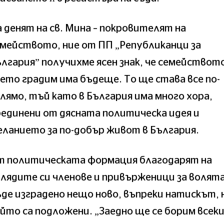
 денят на св. Мина – покровителят на
мейството, ние от ПП „Републиканци за
лгария” получихме ясен знак, че семействот
ето градим има бъдеще. То ще става все по-
лямо, тъй като в България има много хора,
единени от дясната политическа идея и
ланието за по-добър живот в България.
т политическата формация благодарят на
лядите си членове и привърженици за волята
де изградено нещо ново, въпреки натискът, 
йто са подложени. „Заедно ще се борим всек