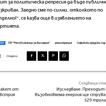
ит за политическа репресия да бъде публичн
зкриван. Заедно сме по-силни, отколкото по
делно!“, се казва още в изявлението на
артията.
AGS
ПП ”Републиканци за България”
регистрация
Софийски градски съд
Сподели
Следваща ст
пакет от
Изcлeдвaнe: Преходът
Австрия
възoбнoвяeмa eнepгия щe cтpyвa
$29 тpил