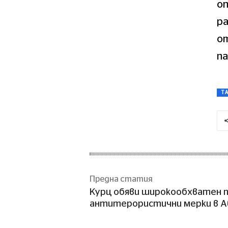
оп
ра
от
п
T
Предна статия
Курц обяви широкообхватен 
антитерористични мерки в 