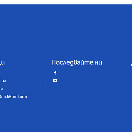
ци
Последвайте ни
ина
ия
 бисквитките