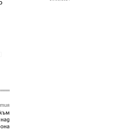
о
атия
 към
 нaд
иoнa