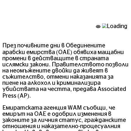
През почивните дни в Обединените
арабски емирства (ОАЕ) обявиха мащабни
промени в действащите в страната
ислямски закони. Правителството позволи
на неомъжените двойки да живеят в
съжителство, отмени наказанията за
пиене на алкохол и криминализира
убийствата на честта, предава Associated
Press (AP).
Емиратската агенция WAM съобщи, че
емирът на ОАЕ е одобрил изменения в
законите за личния статус, гражданските
отношения и наказателно-процесуалния