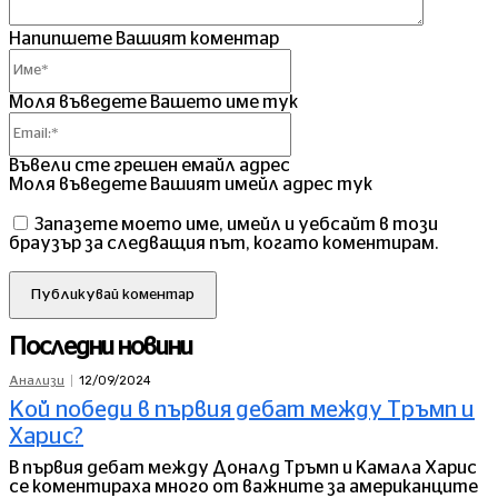
Напипшете Вашият коментар
Име*
Моля въведете Вашето име тук
Email:*
Въвели сте грешен емайл адрес
Моля въведете Вашият имейл адрес тук
Запазете моето име, имейл и уебсайт в този
браузър за следващия път, когато коментирам.
Последни новини
12/09/2024
Анализи
Кой победи в първия дебат между Тръмп и
Харис?
В първия дебат между Доналд Тръмп и Камала Харис
се коментираха много от важните за американците