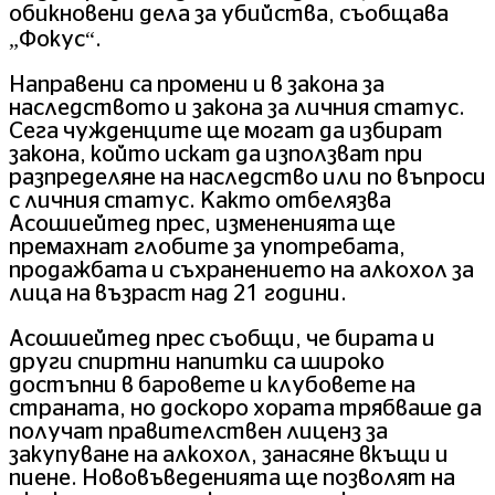
обикновени дела за убийства, съобщава
„Фокус“.
Направени са промени и в закона за
наследството и закона за личния статус.
Сега чужденците ще могат да избират
закона, който искат да използват при
разпределяне на наследство или по въпроси
с личния статус. Както отбелязва
Асошиейтед прес, измененията ще
премахнат глобите за употребата,
продажбата и съхранението на алкохол за
лица на възраст над 21 години.
Асошиейтед прес съобщи, че бирата и
други спиртни напитки са широко
достъпни в баровете и клубовете на
страната, но доскоро хората трябваше да
получат правителствен лиценз за
закупуване на алкохол, занасяне вкъщи и
пиене. Нововъведенията ще позволят на