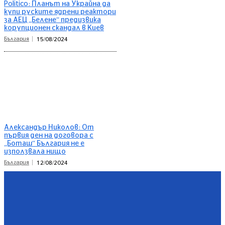
Politico: Планът на Украйна да
купи руските ядрени реактори
за АЕЦ „Белене“ предизвика
корупционен скандал в Киев
България
15/08/2024
Александър Николов: От
първия ден на договора с
„Боташ“ България не е
използвала нищо
България
12/08/2024