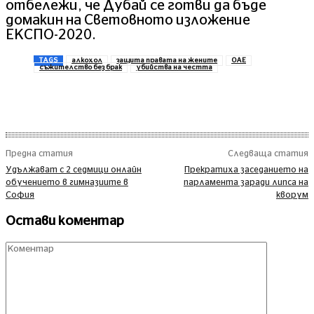
отбележи, че Дубай се готви да бъде
домакин на Световното изложение
ЕКСПО-2020.
TAGS
алкохол
защита правата на жените
ОАЕ
съжителство без брак
убийства на честта
Предна статия
Следваща статия
Удължават с 2 седмици онлайн
Прекратиха заседанието на
обучението в гимназиите в
парламента заради липса на
София
кворум
Остави коментар
Комент