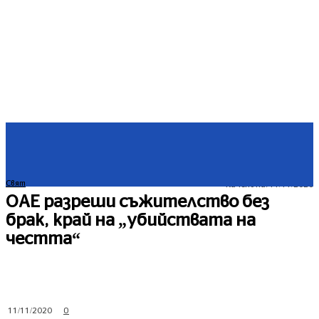
Свят
Качено на:
11/11/2020
ОАЕ разреши съжителство без
брак, край на „убийствата на
честта“
0
11/11/2020