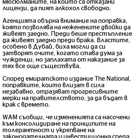
мюсюлманите, на които са отказани
лицензи, да пият алкохол свободно.
Агенцията обърна внимание на поправка,
която позволява на неженените двойки да
живеят заедно. Преди беше престъпление
да живеят заедно преди брака. Властите,
особено в Дубай, биха могли да си
затворят очите, когато става дума за
чужденци, но заплахата от наказание за
тях все още съществува.
Според емиратското издание The National,
поправките, които влизат в сила
незабавно, отразяват прогресивните
мерки на правителството, за да бъдат в
крак с времето.
WAM съобщи, че измененията са насочени
към консолидиране на принципите на
толерантност и укрепване на
законодателната и инвестиционна среда,