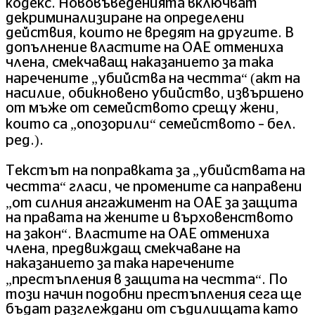
кодекс. Нововъведенията включват
декриминализиране на определени
действия, които не вредят на другите. В
допълнение властите на ОАЕ отмениха
члена, смекчаващ наказанието за така
наречените „убийства на честта“ (акт на
насилие, обикновено убийство, извършено
от мъже от семейството срещу жени,
които са „опозорили“ семейството – бел.
ред.).
Текстът на поправката за „убийствата на
честта“ гласи, че промените са направени
„от силния ангажимент на ОАЕ за защита
на правата на жените и върховенството
на закон“. Властите на ОАЕ отмениха
члена, предвиждащ смекчаване на
наказанието за така наречените
„престъпления в защита на честта“. По
този начин подобни престъпления сега ще
бъдат разглеждани от съдилищата като