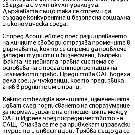
свързана с мултикултурализма.
Държавата също така се стреми да
създаде конкурентна и безопасна социална
и икономическа среда.
Според Асошиейтед прес разширяването
на личните свободи отразява промените в
държавата, която се стреми да привлече
западни туристи и бизнесмени, въпреки
факта, че нейната правна система се
основава на строга интерпретация на
ислямското право. Преди това ОАЕ водеха
дела срещу чужденци, което предизвика
гняв в родните им страни.
Както отбелязва агенцията, измененията
идват след подписването на споразумение
за нормализиране на отношенията между
ОАЕ и Израел чрез посредничеството на
САЩ. Очаква се те да привлекат израелски
туристи и инвестиции. Трябва също да се