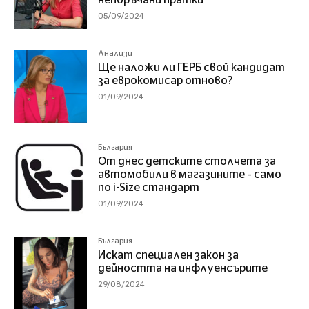
непоръчани пратки
05/09/2024
Анализи
Ще наложи ли ГЕРБ свой кандидат
за еврокомисар отново?
01/09/2024
България
От днес детските столчета за
автомобили в магазините – само
по i-Size стандарт
01/09/2024
България
Искат специален закон за
дейността на инфлуенсърите
29/08/2024