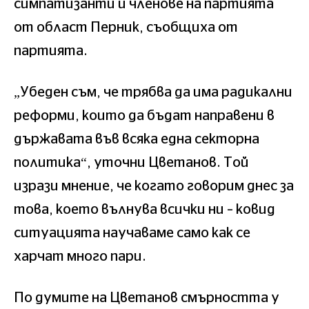
симпатизанти и членове на партията
от област Перник, съобщиха от
партията.
„Убеден съм, че трябва да има радикални
реформи, които да бъдат направени в
държавата във всяка една секторна
политика“, уточни Цветанов. Той
изрази мнение, че когато говорим днес за
това, което вълнува всички ни – ковид
ситуацията научаваме само как се
харчат много пари.
По думите на Цветанов смърността у