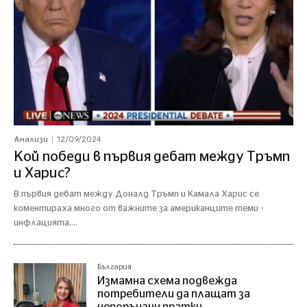
12/09/2024
Анализи
Кой победи в първия дебат между Тръмп
и Харис?
В първия дебат между Доналд Тръмп и Камала Харис се
коментираха много от важните за американците теми -
инфлацията,...
България
Измамна схема подвежда
потребители да плащат за