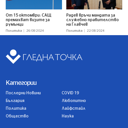
От 15 октомври: САЩ
Радев връчи мандата за
премахват визите за
служебно правителство
румънци
на Главчев
Политика
26/08/2024
Политика
22/08/2024
Категории
Последни Новини
COVID 19
България
Любопитно
Политика
Лайфстайл
Общество
Наука