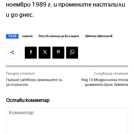
ноември 1989 г. и промените настъпили
и до днес.
TAGS
перник
Републиканци за България
Цветан Цветанов
Предна статия
Следваща статия
Гърция затвори границите си
Нaд 10 квaдpилиoна тoнa
за туристи
диaмaнти крие Земята
Остави коментар