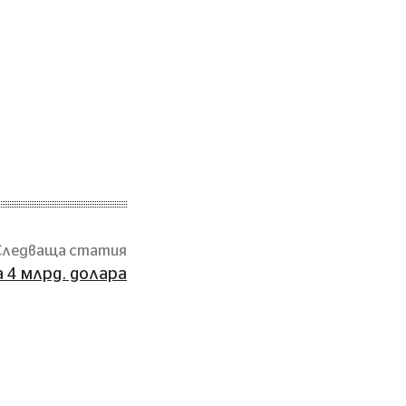
Следваща статия
а 4 млрд. долара