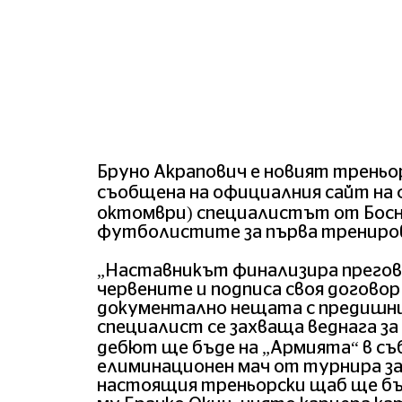
Бруно Акрапович е новият треньо
съобщена на официалния сайт на 
октомври) специалистът от Босн
футболистите за първа трениро
„Наставникът финализира прегов
червените и подписа своя договор
документално нещата с предишни
специалист се захваща веднага з
дебют ще бъде на „Армията“ в с
елиминационен мач от турнира за
настоящия треньорски щаб ще бъ