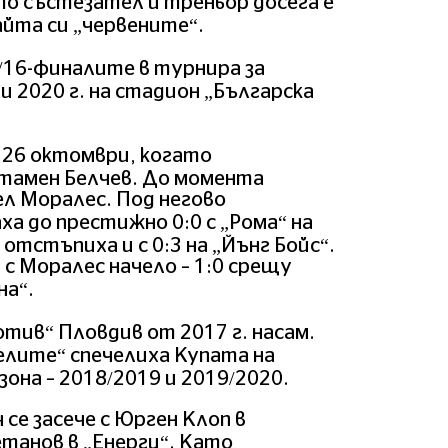
то състезател и треньор досега е
айта си „червените“.
/16-финалите в турнира за
и 2020 г. на стадион „Българска
 26 октомври, когато
Стамен Белчев. До момента
л Моралес. Под негово
а до престижно 0:0 с „Рома“ на
отстъпиха и с 0:3 на „Йънг Бойс“.
 с Моралес начело – 1:0 срещу
на“.
тив“ Пловдив от 2017 г. насам.
елите“ спечелиха Купата на
зона – 2018/2019 и 2019/2020.
 се засече с Юрген Клоп в
етанов в „Енерги“. Като