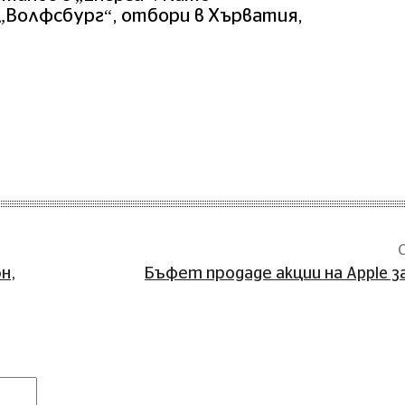
 „Волфсбург“, отбори в Хърватия,
н,
Бъфет продаде акции на Apple з
Коментар