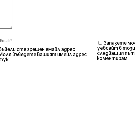
Email:*
Запазете мо
уебсайт в този
Въвели сте грешен емайл адрес
следващия път
Моля въведете Вашият имейл адрес
коментирам.
тук