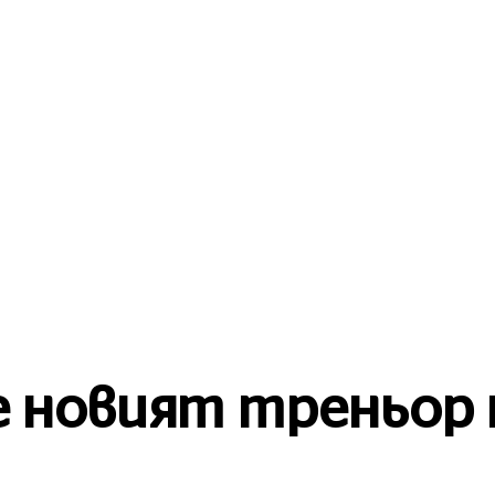
БЪЛГАРИЯ
 НОВИНИ
СВЯТ
ЛЮБОПИТНО
е новият треньор