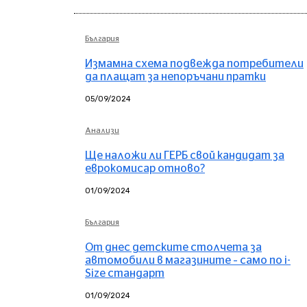
България
Измамна схема подвежда потребители
да плащат за непоръчани пратки
05/09/2024
Анализи
Ще наложи ли ГЕРБ свой кандидат за
еврокомисар отново?
01/09/2024
България
От днес детските столчета за
автомобили в магазините – само по i-
Size стандарт
01/09/2024