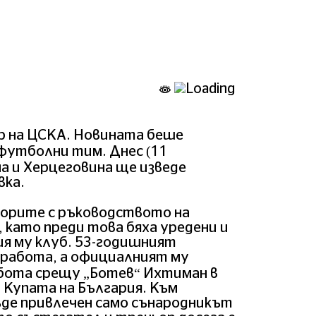
р на ЦСКА. Новината беше
футболни тим. Днес (11
а и Херцеговина ще изведе
вка.
орите с ръководството на
, като преди това бяха уредени и
я му клуб. 53-годишният
а работа, а официалният му
ъбота срещу „Ботев“ Ихтиман в
 Купата на България. Към
де привлечен само сънародникът