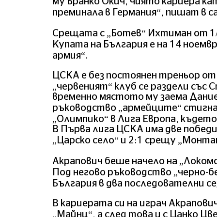
му Бранко Окич, чиято кариера ка
преминала в Германия“, пишат в с
Срещата с „Ботев“ Ихтиман от 1
Купата на България е на 14 ноемвр
армия“.
ЦСКА е без постоянен треньор от
„червеният“ клуб се раздели със 
временно мястото му заема Дание
ръководство „армейците“ стигнах
„Олимпико“ в Лига Европа, където 
В Първа лига ЦСКА има две победи
„Царско село“ и 2:1 срещу „Монта
Акрапович беше начело на „Локомо
Под негово ръководство „черно-б
България в два последователни се
В кариерата си на играч Акрапович
„Майнц“, а след това и с Цанко Цв