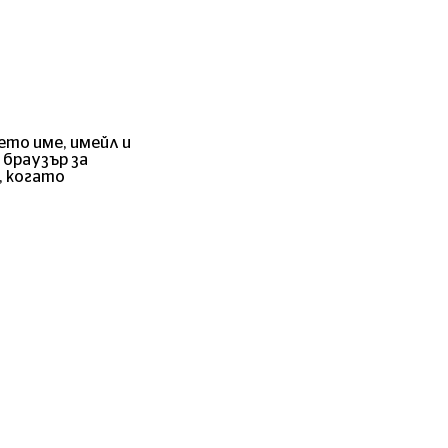
ето име, имейл и
 браузър за
, когато