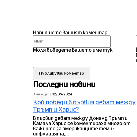
Напипшете Вашият коментар
Име*
Моля въведете Вашето име тук
Последни новини
12/09/2024
Анализи
Кой победи в първия дебат между
Тръмп и Харис?
В първия дебат между Доналд Тръмп и
Камала Харис се коментираха много от
важните за американците теми -
инфлацията,...