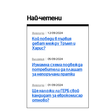
Най-четени
Анализи
12/09/2024
Кой победи в първия
дебат между Тръмп и
Харис?
България
05/09/2024
Измамна схема подвежда
потребители да плащат
за непоръчани пратки
Анализи
01/09/2024
Ще наложи ли ГЕРБ свой
кандидат за еврокомисар
отново?