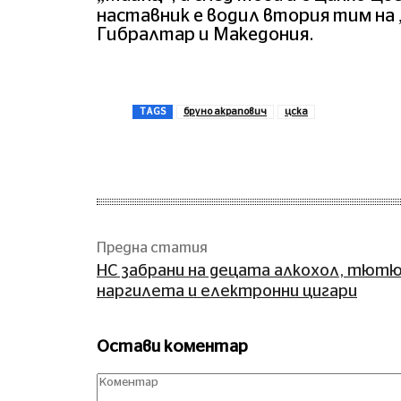
наставник е водил втория тим на
Гибралтар и Македония.
TAGS
бруно акрапович
цска
Сподели
Предна статия
НС забрани на децата алкохол, тютю
наргилета и електронни цигари
Остави коментар