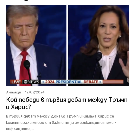
12/09/2024
Анализи
Кой победи в първия дебат между Тръмп
и Харис?
В първия дебат между Доналд Тръмп и Камала Харис се
коментираха много от важните за американците теми -
инфлацията,...