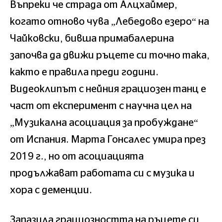
Въпреки че страда от Алцхаймер,
когато отново чува „Лебедово езеро“ на
Чайковски, бивша примабалерина
започва да движи ръцете си точно така,
както е правила преди години.
Видеоклипът с нейния грациозен танц е
част от експеримент с научна цел на
„Музикална асоциация за пробуждане“
от Испания. Марта Гонсалес умира през
2019 г., но от асоциацията
продължават работата си с музика и
хора с деменции.
Запазила грациозността на ръцете си,