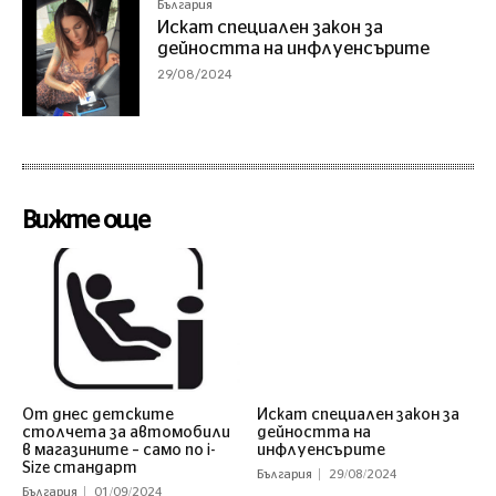
България
Искат специален закон за
дейността на инфлуенсърите
29/08/2024
Вижте още
От днес детските
Искат специален закон за
столчета за автомобили
дейността на
в магазините – само по i-
инфлуенсърите
Size стандарт
България
29/08/2024
България
01/09/2024