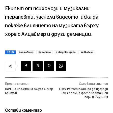
Екипът от психолози и музикални
терапевти, заснели видеото, иска да
покаже влиянието на музиката върху
хора с Алцаймер и други деменции.
TAGS
алцхаймер
балерина
лебедово езеро
чайковски
Предна статия
Следваща статия
Почина кралят на блуса Оскар
ОМV Реtrоm плaниpa дa изгpaди
Бентън
нaй-гoлeмия фoтoвoлтaичeн
пapк в Pyмъния
Остави коментар