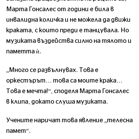
Марта Гонсалес от години е била в
инвалидна количка и не можела да движи
краката, с които преди е танцувала. Но
музиката въздейства силно на тялото и
паметта ѝ.
„Много се развълнувах. Това е
оркестърът… това са моите крака…
Това е мечта!“, споделя Марта Гонсалес
в клипа, докато слуша музиката.
Учените наричат това явление „телесна
памет“.