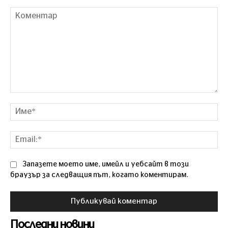
Коментар
Им
Ema
Запазете моето име, имейл и уебсайт в този
браузър за следващия път, когато коментирам.
Последни новини