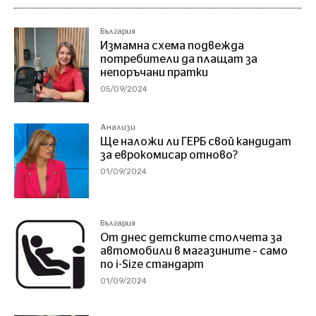
България
Измамна схема подвежда
потребители да плащат за
непоръчани пратки
05/09/2024
Анализи
Ще наложи ли ГЕРБ свой кандидат
за еврокомисар отново?
01/09/2024
България
От днес детските столчета за
автомобили в магазините – само
по i-Size стандарт
01/09/2024