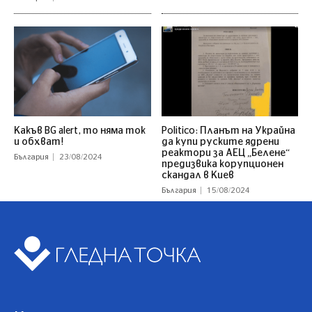
Какъв BG alert, то няма ток
Politico: Планът на Украйна
и обхват!
да купи руските ядрени
реактори за АЕЦ „Белене“
България
23/08/2024
предизвика корупционен
скандал в Киев
България
15/08/2024