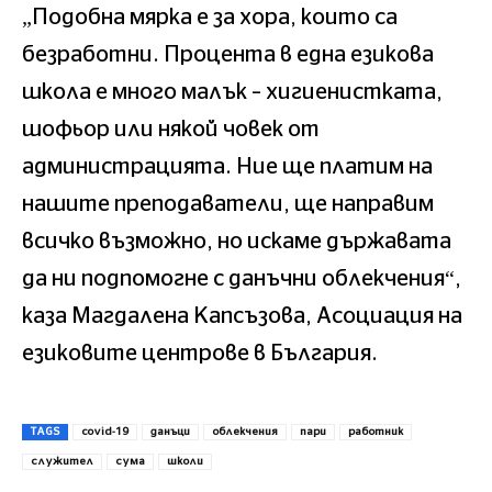
„Подобна мярка е за хора, които са
безработни. Процента в една езикова
школа е много малък – хигиенистката,
шофьор или някой човек от
администрацията. Ние ще платим на
нашите преподаватели, ще направим
всичко възможно, но искаме държавата
да ни подпомогне с данъчни облекчения“,
каза Магдалена Капсъзова, Асоциация на
езиковите центрове в България.
TAGS
covid-19
данъци
облекчения
пари
работник
служител
сума
школи