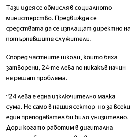
Тази идея се обмисля в социалното
министерство. Предвижда се
средствата да се изплащат директно на
потърпевшите служители.
Според частните школи, които бяха
затворени, 24-те лева по никакъв нaчин
не решат проблема.
“24 лева е една изключително малка
сума. Не само в нашия сектор, но за всеки
един преподавател би било унизително.
Дори когато работим в дигитална