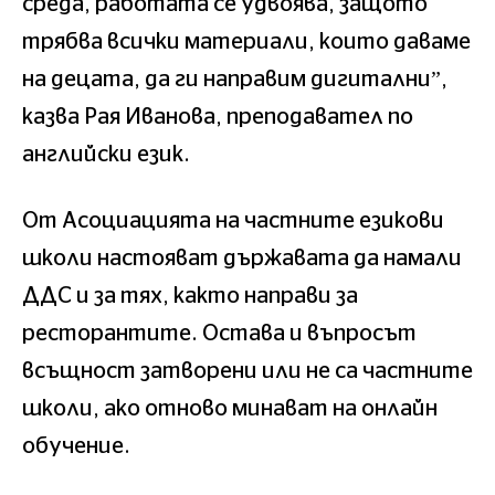
среда, работата се удвоява, защото
трябва всички материали, които даваме
на децата, да ги направим дигитални”,
казва Рая Иванова, преподавател по
английски език.
От Асоциацията на частните езикови
школи настояват държавата да намали
ДДС и за тях, както направи за
ресторантите. Остава и въпросът
всъщност затворени или не са частните
школи, ако отново минават на онлайн
обучение.