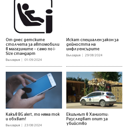
От днес детските
Искат специален закон за
столчета за автомобили
дейността на
в магазините – само по i-
инфлуенсърите
Size стандарт
България
29/08/2024
България
01/09/2024
Какъв BG alert, то няма ток
Екшънът в Ханиоти:
и обхват!
Разследват опит за
убийство
България
23/08/2024