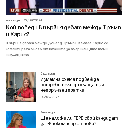
12/09/2024
Анализи
Кой победи в първия дебат между Тръмп
и Харис?
В първия дебат между Доналд Тръмп и Камала Харис се
коментираха много от важните за американците теми -
инфлацията,...
България
Измамна схема подвежда
потребители да плащат за
непоръчани пратки
05/09/2024
Анализи
Ще наложи ли ГЕРБ свой кандидат
за еврокомисар отново?