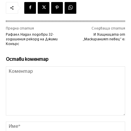
Предна статия
Следваща статия
Рафаел Надал подобри 32-
И Хищницата от
годишения рекорд на Джими
„Маскираният певец“ е:
Конърс
Остави коментар
Коментар
Им